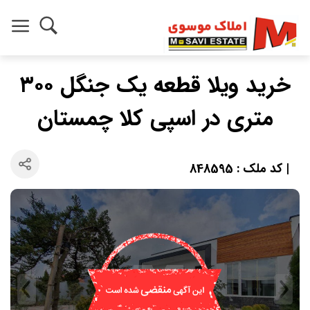
خرید ویلا قطعه یک جنگل ۳۰۰
متری در اسپی کلا چمستان
| کد ملک : 848595