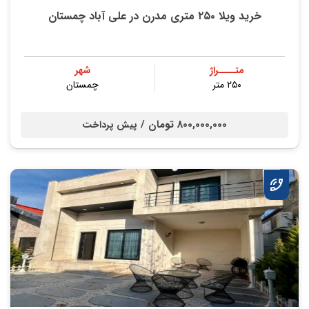
خرید ویلا ۲۵۰ متری مدرن در علی آباد چمستان
متــــراژ
شهر
۲۵۰ متر
چمستان
800,000,000 تومان /
پیش پرداخت