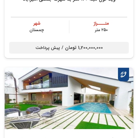
متــــراژ
شهر
۲۵۰ متر
چمستان
1,200,000,000 تومان /
پیش پرداخت