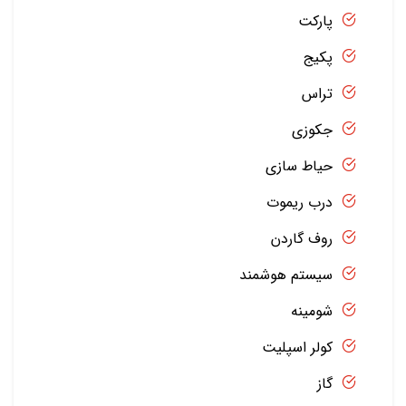
پارکت
پکیج
تراس
جکوزی
حیاط سازی
درب ریموت
روف گاردن
سیستم هوشمند
شومینه
کولر اسپلیت
گاز