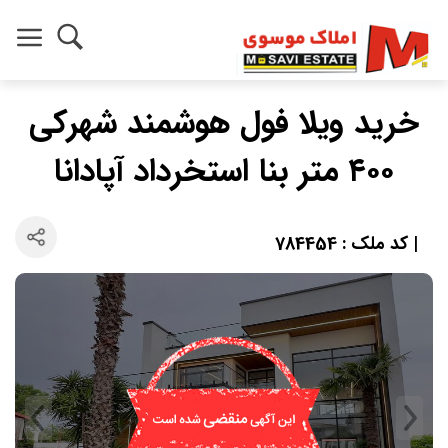
خرید ویلا فول هوشمند شهرکی
۴۰۰ متر بنا استخرداد آپادانا
| کد ملک : 784454