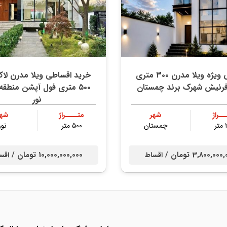
فروش ویژه ویلا مدرن ۳۰۰ متری
خرید اقساطی ویلا مدرن لا
فرنیش شهرک برند چمستان
۵۰۰ متری فول آپشن منطقه 
نور
ــراژ
شهر
متــــراژ
شهر
ر
چمستان
۵۰۰ متر
نور
3,800,00 تومان /
10,000,000,000 تومان /
اقساط
اقس