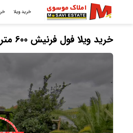
خرید ویلا
خری
خرید ویلا فول فرنیش 600 متری استخر دار