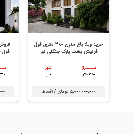
خرید ویلا باغ مدرن ۳۸۰ متری فول
فرنیش پشت پارک جنگلی نور
فول 
متــــراژ
شهر
متــ
۳۸۰ متر
نور
۲۵۰ مت
5,000,000,000 تومان /
0,000
اقساط