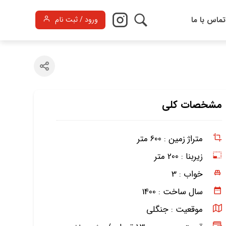
تماس با ما
ورود / ثبت نام
مشخصات کلی
متراژ زمین :
600 متر
زیربنا :
200 متر
خواب :
3
سال ساخت :
1400
موقعیت :
جنگلی