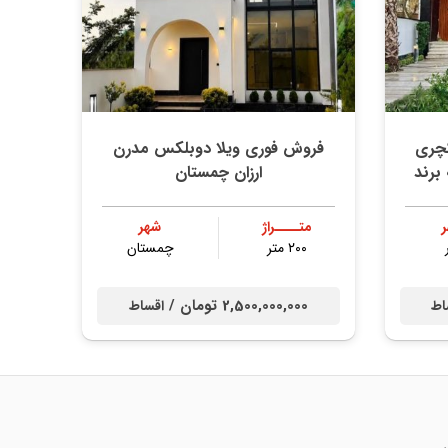
کچری
فروش فوری ویلا دوبلکس مدرن
برند
ارزان چمستان
متــــراژ
شهر
۲۰۰ متر
چمستان
2,500,000,000 تومان /
اط
اقساط