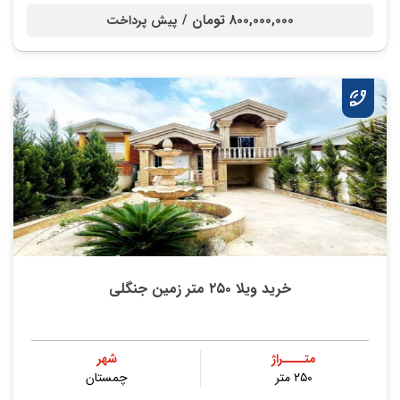
800,000,000 تومان /
پیش پرداخت
خرید ویلا ۲۵۰ متر زمین جنگلی
متــــراژ
شهر
۲۵۰ متر
چمستان