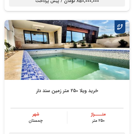
850,000,000 تومان /
پیش پرداخت
خرید ویلا ۲۵۰ متر زمین سند دار
متــــراژ
شهر
۲۵۰ متر
چمستان