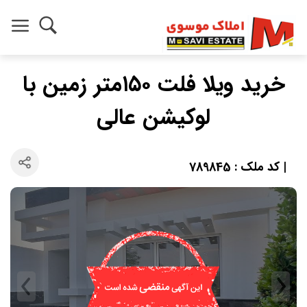
خرید ویلا فلت ۱۵۰متر زمین با
لوکیشن عالی
| کد ملک : 789845