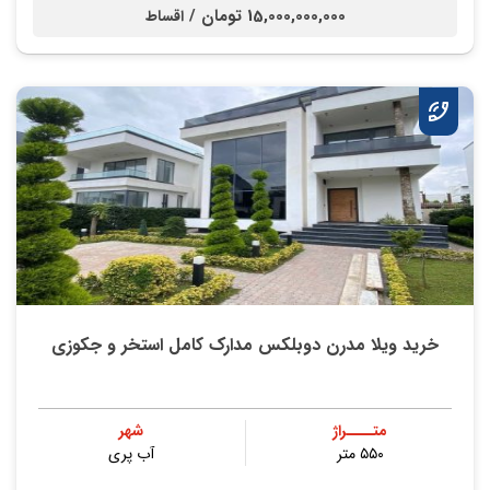
15,000,000,000 تومان /
اقساط
خرید ویلا مدرن دوبلکس مدارک کامل استخر و جکوزی
متــــراژ
شهر
۵۵۰ متر
آب پری