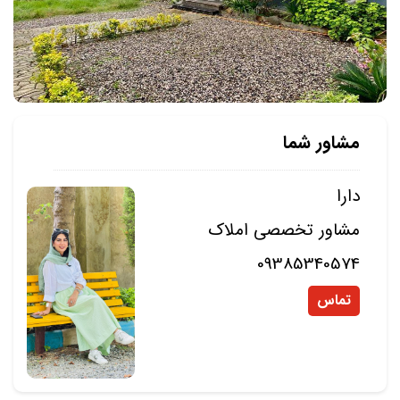
مشاور شما
دارا
مشاور تخصصی املاک
09385340574
تماس