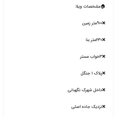
🏠مشخصات ویلا:
❌900متر زمین
❌230متر بنا
❌3خواب مستر
❌️پلاک ۱ جنگل
❌داخل شهرک نگهبانی
❌نزدیک جاده اصلی