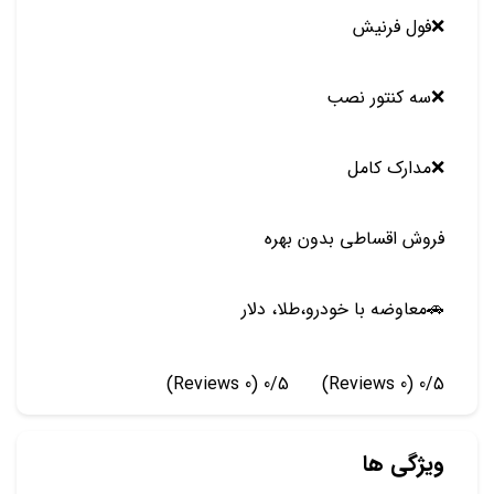
❌️فول فرنیش
❌سه کنتور نصب
❌️مدارک کامل
فروش اقساطی بدون بهره
🚗معاوضه با خودرو،طلا، دلار
(0 Reviews)
0/5
(0 Reviews)
0/5
ویژگی ها