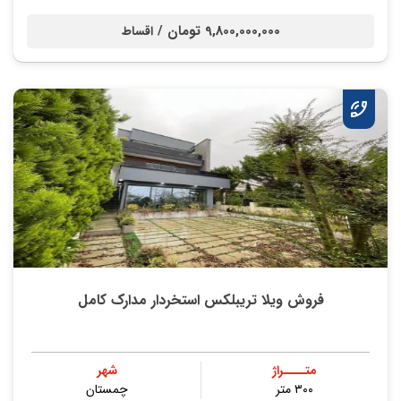
9,800,000,000 تومان /
اقساط
فروش ویلا تریبلکس استخردار مدارک کامل
متــــراژ
شهر
۳۰۰ متر
چمستان