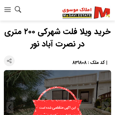
خرید ویلا فلت شهرکی ۲۰۰ متری
در نصرت آباد نور
| کد ملک : 831808