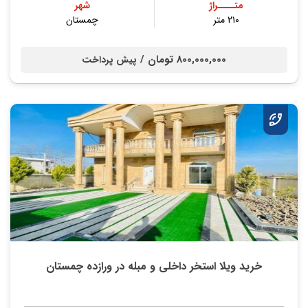
متــــراژ
شهر
۲۱۰ متر
چمستان
800,000,000 تومان /
پیش پرداخت
خرید ویلا استخر داخلی و مبله در ورازده چمستان