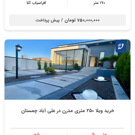
۱۷۰ متر
افراسیاب کلا
750,000,000 تومان /
پیش پرداخت
خرید ویلا ۲۵۰ متری مدرن در علی آباد چمستان
متــــراژ
شهر