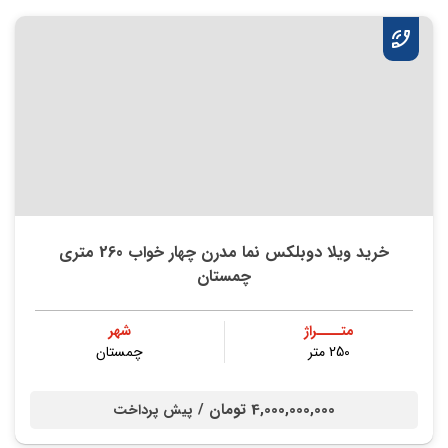
خرید ویلا دوبلکس نما مدرن چهار خواب 260 متری
چمستان
متــــراژ
شهر
250 متر
چمستان
4,000,000,000 تومان /
پیش پرداخت