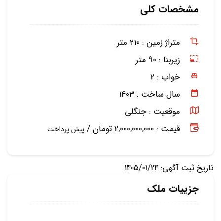
مشخصات کلی
متراژ زمین :
210 متر
زیربنا :
90 متر
خواب :
2
سال ساخت :
1403
موقعیت :
جنگلی
قیمت : 2,000,000,000 تومان /
پیش پرداخت
تاریخ ثبت آگهی: 1405/01/24
جزییات ملک