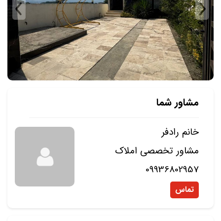
مشاور شما
خانم رادفر
مشاور تخصصی املاک
09936802957
تماس