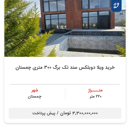
خرید ویلا دوبلکس سند تک برگ 300 متری چمستان
متــــراژ
شهر
220 متر
چمستان
3,300,000,000 تومان /
پیش پرداخت