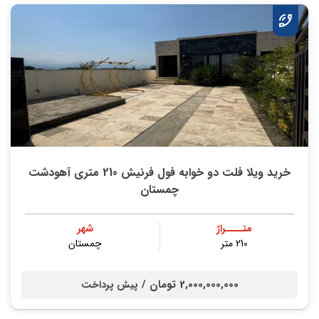
خرید ویلا فلت دو خوابه فول فرنیش 210 متری آهودشت
چمستان
متــــراژ
شهر
210 متر
چمستان
2,000,000,000 تومان /
پیش پرداخت