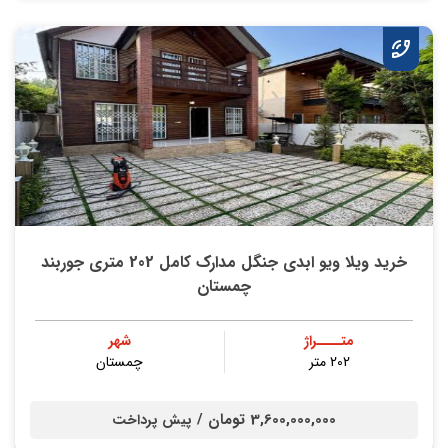
خرید ویلا ویو ابدی جنگل مدارک کامل 202 متری جوربند
چمستان
متــــراژ
شهر
202 متر
چمستان
3,600,000,000 تومان /
پیش پرداخت