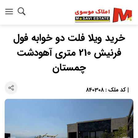
خرید ویلا فلت دو خوابه فول
فرنیش 210 متری آهودشت
چمستان
| کد ملک : 840308