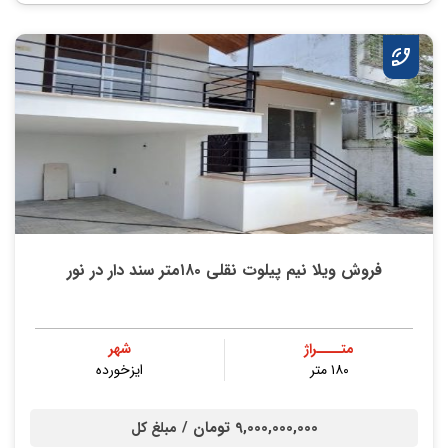
فروش ویلا نیم پیلوت نقلی ۱۸۰متر سند دار در نور
متــــراژ
شهر
۱۸۰ متر
ایزخورده
9,000,000,000 تومان /
مبلغ کل