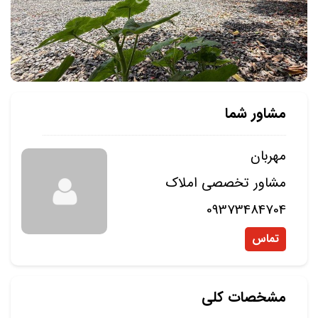
مشاور شما
مهربان
مشاور تخصصی املاک
09373484704
تماس
مشخصات کلی