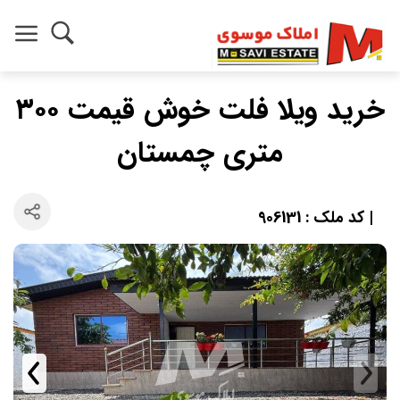
خرید ویلا فلت خوش قیمت ۳۰۰
متری چمستان
| کد ملک : 906131