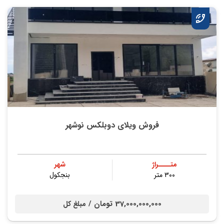
فروش ویلای دوبلکس نوشهر
متــــراژ
شهر
۳۰۰ متر
بنجکول
37,000,000,000 تومان /
مبلغ کل