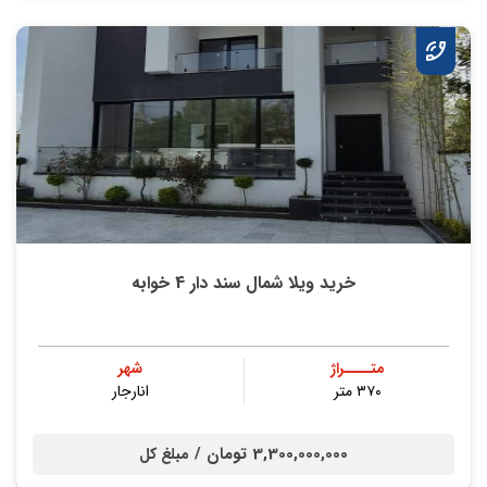
خرید ویلا شمال سند دار 4 خوابه
متــــراژ
شهر
۳۷۰ متر
انارجار
3,300,000,000 تومان /
مبلغ کل