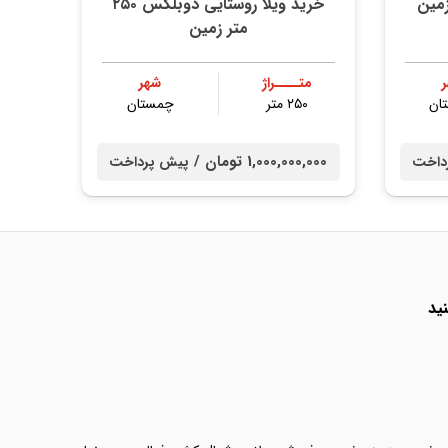
خرید ویلا روستایی دوبلکس ۲۵۰
متر زمین
متــــراژ
شهر
ان
۲۵۰ متر
چمستان
1,000,000,000 تومان /
داخت
پیش پرداخت
ید