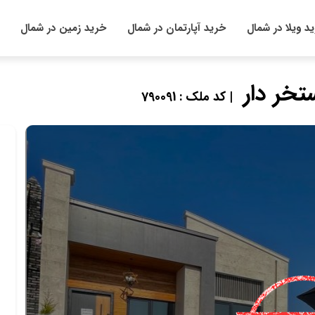
د ویلا در شمال
خرید آپارتمان در شمال
خرید زمین در شمال
| کد ملک : 790091