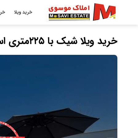
خرید ویلا
خری
خرید ویلا شیک با ۲۲۵متری استخر دار