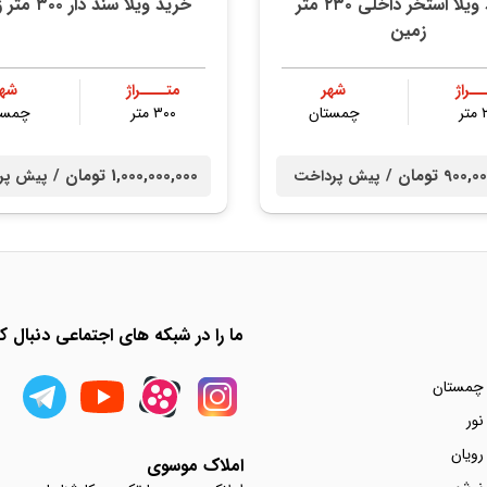
خرید ویلا استخر داخلی ۲۳۰ متر
خرید ویلا سند دار ۳۰۰ متر زمین
زمین
ــراژ
شهر
متــــراژ
شهر
ر
چمستان
۳۰۰ متر
چمست
90 تومان /
1,000,000,000 تومان /
پیش پرداخت
پیش پر
ما را در شبکه های اجتماعی دنبال کن
 چمستان
نور
رویان
املاک موسوی