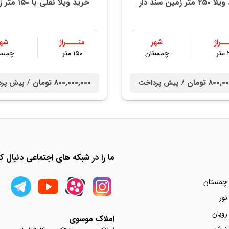
متر زمین سند دار
خرید ویلا نقلی با ۱۵۰ متر زمین
ــراژ
شهر
متــــراژ
شهر
ر
چمستان
۱۵۰ متر
چمست
80 تومان /
800,000,000 تومان /
پیش پرداخت
پیش پر
ما را در شبکه های اجتماعی دنبال کن
 چمستان
نور
رویان
املاک موسوی