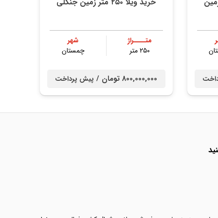
خرید ویلا ۲۵۰ متر زمین جنگلی
متــــراژ
شهر
ان
۲۵۰ متر
چمستان
800,000,000 تومان /
داخت
پیش پرداخت
ید