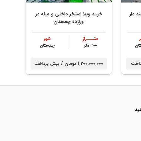
متری سند دار
خرید ویلا استخر داخلی و مبله در
ورازده چمستان
متــــراژ
شهر
ان
۳۰۰ متر
چمستان
1,200,000,000 تومان /
داخت
پیش پرداخت
ید