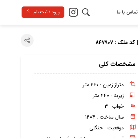
تماس با ما
ورود / ثبت نام
| کد ملک : 847907
مشخصات کلی
متراژ زمین :
۲۶۰ متر
زیربنا :
۲۴۰ متر
خواب :
۳
سال ساخت :
۱۴۰۴
موقعیت :
جنگلی