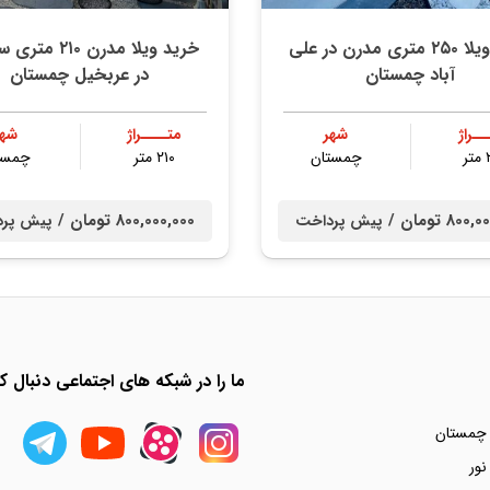
خرید ویلا ۲۵۰ متری مدرن در علی
خرید ویلا مدرن ۲۱۰ 
آباد چمستان
در عربخیل چمستان
ــراژ
شهر
متــــراژ
شهر
ر
چمستان
۲۱۰ متر
چمست
80 تومان /
800,000,000 تومان /
پیش پرداخت
پیش پر
ما را در شبکه های اجتماعی دنبال کن
 چمستان
نور