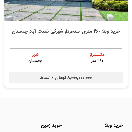
خرید ویلا ۲۶۰ متری استخردار شهرکی نعمت آباد چمستان
متــــراژ
شهر
۲۶۰ متر
چمستان
8,000,000,000 تومان /
اقساط
خرید ویلا
خرید زمین