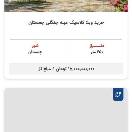
خرید ویلا کلاسیک مبله جنگلی چمستان
متــــراژ
شهر
250 متر
چمستان
15,000,000,000 تومان /
مبلغ کل