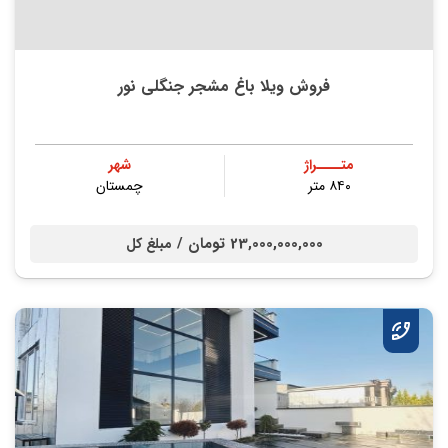
فروش ویلا باغ مشجر جنگلی نور
متــــراژ
شهر
۸۴۰ متر
چمستان
23,000,000,000 تومان /
مبلغ کل