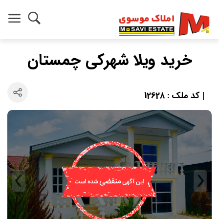
خرید ویلا شهرکی چمستان
| کد ملک : 12628