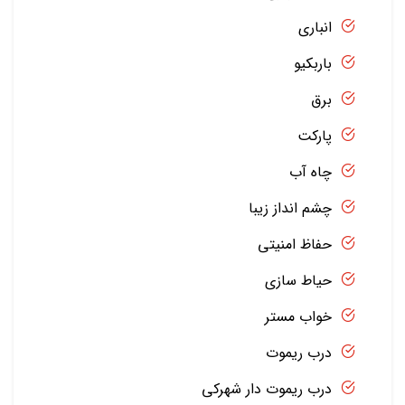
انباری
باربکیو
برق
پارکت
چاه آب
چشم انداز زیبا
حفاظ امنیتی
حیاط سازی
خواب مستر
درب ریموت
درب ریموت دار شهرکی