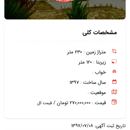
مشخصات کلی
متراژ زمین :
230 متر
زیربنا :
120 متر
خواب :
سال ساخت :
1397
موقعیت :
قیمت : 270,000,000 تومان /
قیمت کل
تاریخ ثبت آگهی: 1397/07/08