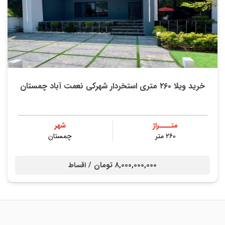
خرید ویلا ۲۶۰ متری استخردار شهرکی نعمت آباد چمستان
متــــراژ
شهر
۲۶۰ متر
چمستان
8,000,000,000 تومان /
اقساط