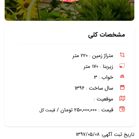
مشخصات کلی
متراژ زمین :
220 متر
زیربنا :
170 متر
خواب :
3
سال ساخت :
1396
موقعیت :
قیمت : 250,000,000 تومان /
قیمت کل
تاریخ ثبت آگهی: 1397/05/08