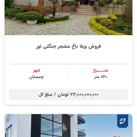
فروش ویلا باغ مشجر جنگلی نور
متــــراژ
شهر
۸۴۰ متر
چمستان
23,000,000,000 تومان /
مبلغ کل