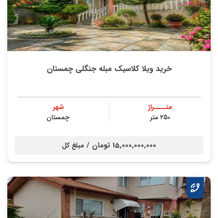
خرید ویلا کلاسیک مبله جنگلی چمستان
متــــراژ
شهر
250 متر
چمستان
15,000,000,000 تومان /
مبلغ کل