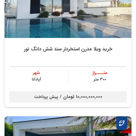
خرید ویلا مدرن استخردار سند شش دانگ نور
متــــراژ
شهر
۳۰۰ متر
آپادانا
10,000,000,000 تومان /
پیش پرداخت