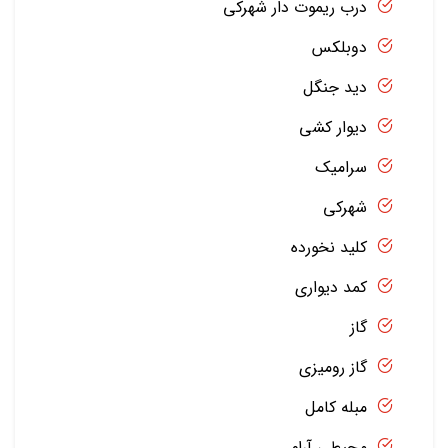
درب ریموت دار شهرکی
دوبلکس
دید جنگل
دیوار کشی
سرامیک
شهرکی
کلید نخورده
کمد دیواری
گاز
گاز رومیزی
مبله کامل
محیطی آرام