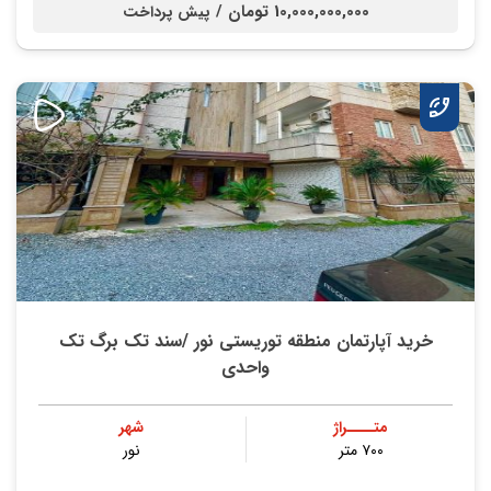
10,000,000,000 تومان /
پیش پرداخت
خرید آپارتمان منطقه توریستی نور /سند تک برگ تک
واحدی
متــــراژ
شهر
۷۰۰ متر
نور