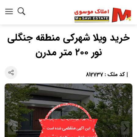
خرید ویلا شهرکی منطقه جنگلی
نور ۲۰۰ متر مدرن
| کد ملک : 812737