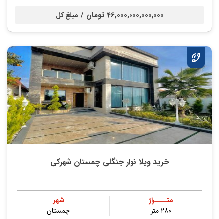
46,000,000,000,000 تومان /
مبلغ کل
خرید ویلا نوار جنگلی چمستان شهرکی
متــــراژ
شهر
۲۸۰ متر
چمستان