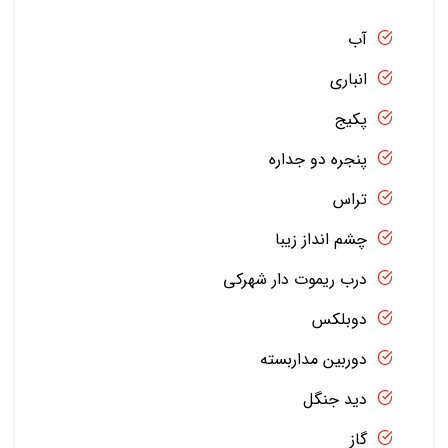
آب
انباری
پکیج
پنجره دو جداره
تراس
چشم انداز زیبا
درب ریموت دار شهرکی
دوبلکس
دوربین مداربسته
دید جنگل
گاز