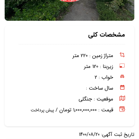
مشخصات کلی
متراژ زمین :
220 متر
زیربنا :
120 متر
خواب :
2
سال ساخت :
موقعیت :
جنگلی
قیمت : 1,000,000,000 تومان /
پیش پرداخت
تاریخ ثبت آگهی: 1400/08/20