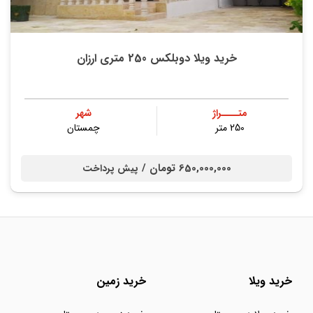
خرید ویلا دوبلکس 250 متری ارزان
متــــراژ
شهر
250 متر
چمستان
650,000,000 تومان /
پیش پرداخت
خرید ویلا
خرید زمین