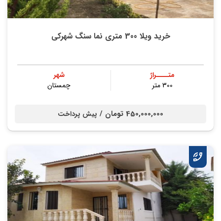
خرید ویلا 300 متری نما سنگ شهرکی
متــــراژ
شهر
300 متر
چمستان
450,000,000 تومان /
پیش پرداخت