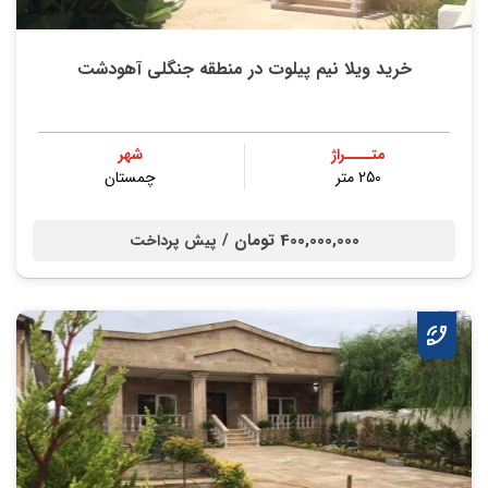
خرید ویلا نیم پیلوت در منطقه جنگلی آهودشت
متــــراژ
شهر
250 متر
چمستان
400,000,000 تومان /
پیش پرداخت