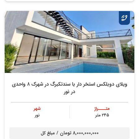
ویلای دوبلکس استخر دار با سندتکبرگ در شهرک ۸ واحدی
در نور
متــــراژ
شهر
۲۴۵ متر
نور
8,000,000,000 تومان /
مبلغ کل