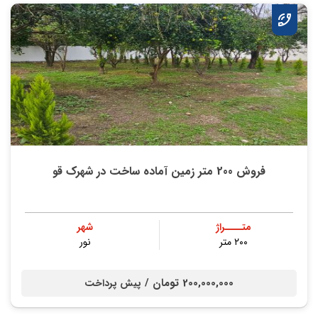
فروش 200 متر زمین آماده ساخت در شهرک قو
متــــراژ
شهر
۲۰۰ متر
نور
200,000,000 تومان /
پیش پرداخت