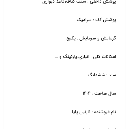
پوشش داخلی : سقف کناف،کاغذ دیواری
پوشش کف : سرامیک
گرمایش و سرمایش : پکیج
امکانات کلی : انباری،پارکینگ و …
سند : ششدانگ
سال ساخت : 1404
نام فروشنده : نازنین پایا