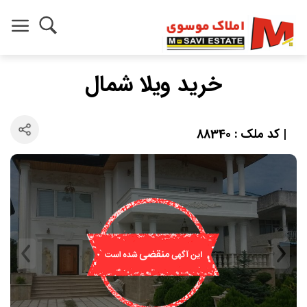
خرید ویلا شمال
| کد ملک : 88340