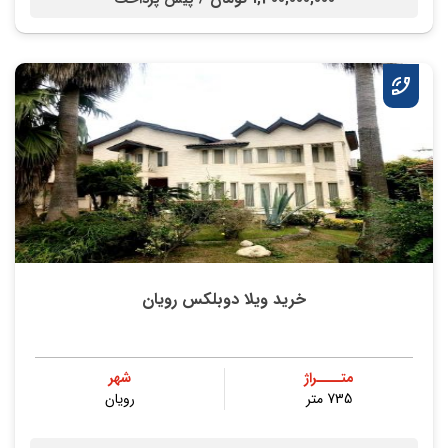
خرید ویلا دوبلکس رویان
متــــراژ
شهر
735 متر
رویان