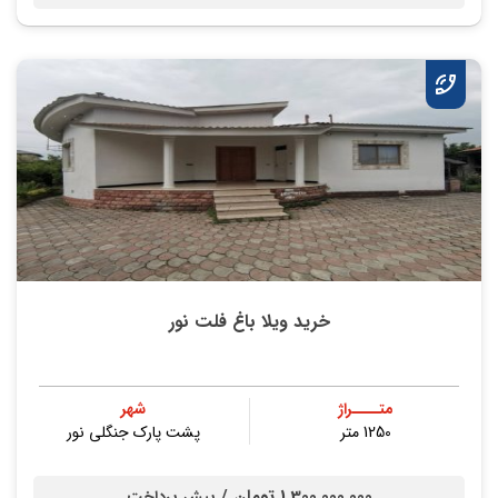
خرید ویلا باغ فلت نور
متــــراژ
شهر
1250 متر
پشت پارک جنگلی نور
1,300,000,000 تومان /
پیش پرداخت