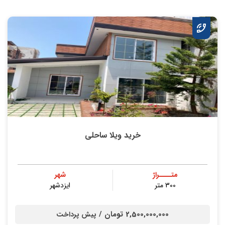
خرید ویلا ساحلی
متــــراژ
شهر
300 متر
ایزدشهر
2,500,000,000 تومان /
پیش پرداخت