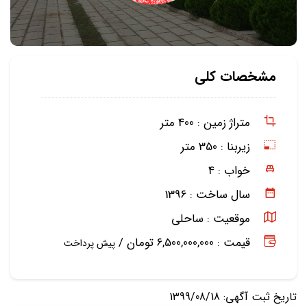
مشخصات کلی
متراژ زمین :
400 متر
زیربنا :
350 متر
خواب :
4
سال ساخت :
1396
موقعیت :
ساحلی
قیمت : 6,500,000,000 تومان /
پیش پرداخت
تاریخ ثبت آگهی: 1399/08/18