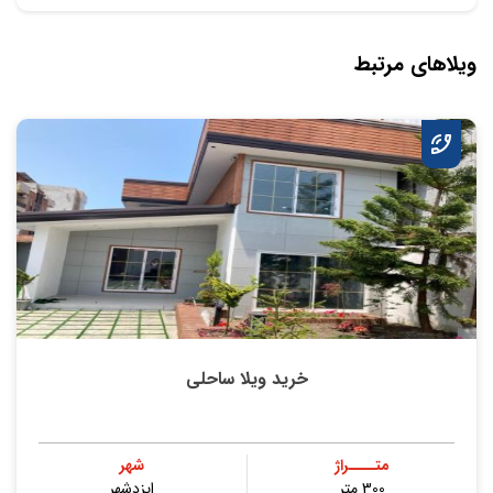
ویلاهای مرتبط
خرید ویلا ساحلی
متــــراژ
شهر
300 متر
ایزدشهر