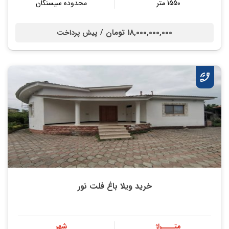
1550 متر
محدوده سیسنگان
18,000,000,000 تومان /
پیش پرداخت
خرید ویلا باغ فلت نور
متــــراژ
شهر