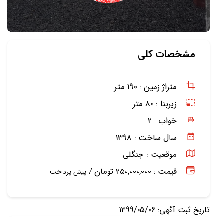
مشخصات کلی
متراژ زمین :
190 متر
زیربنا :
80 متر
خواب :
2
سال ساخت :
1398
موقعیت :
جنگلی
قیمت : 250,000,000 تومان /
پیش پرداخت
تاریخ ثبت آگهی: 1399/05/06