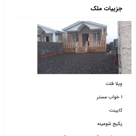
جزییات ملک
ویلا فلت
1 خواب مستر
کابینت
پکیج شومینه