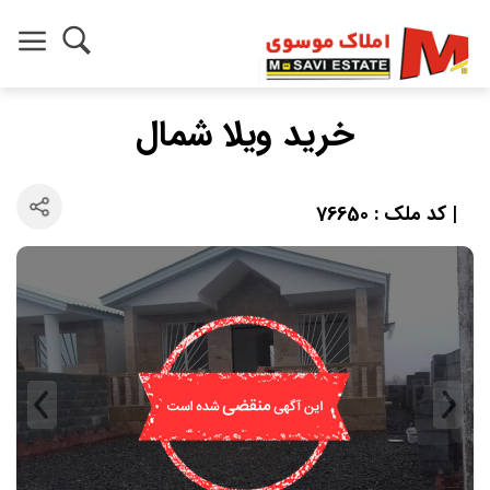
خرید ویلا شمال
| کد ملک : 76650