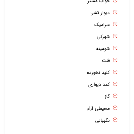
خواب مستر
دیوار کشی
سرامیک
شهرکی
شومینه
فلت
کلید نخورده
کمد دیواری
گاز
محیطی آرام
نگهبانی