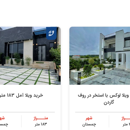
ویلا لوکس با استخر در روف
خرید ویلا آمل 183 متر
گاردن
ــراژ
شهر
متــــراژ
شهر
ر
چمستان
183 متر
چمست