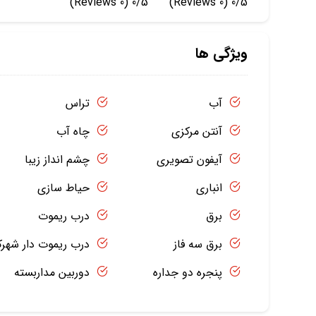
(0 Reviews)
0/5
(0 Reviews)
0/5
ویژگی ها
آب
تراس
آنتن مرکزی
چاه آب
آیفون تصویری
چشم انداز زیبا
انباری
حیاط سازی
برق
درب ریموت
برق سه فاز
درب ریموت دار شهر
پنجره دو جداره
دوربین مداربسته