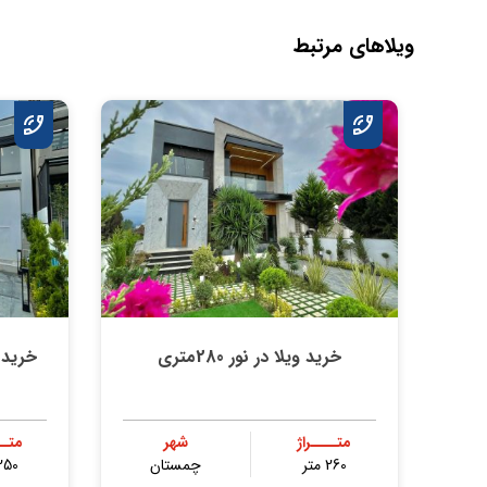
ویلاهای مرتبط
خرید ویلا در نور 280متری
خرید 
متــــراژ
شهر
متــ
260 متر
چمستان
250 مت