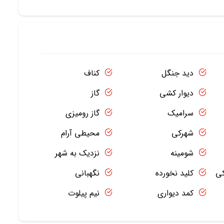
دید جنگل
کناف
دیوار کشی
گاز
سرامیک
گاز رومیزی
شهرکی
محیطی آرام
شومینه
نزدیک به شهر
کی
کلید نخورده
نگهبانی
کمد دیواری
نیم پیلوت