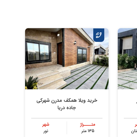
خرید ویلا همکف مدرن شهرکی
جاده دریا
متــــراژ
شهر
ان
135 متر
نور