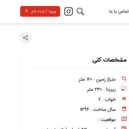
تماس با ما
ورود / ثبت نام
مشخصات کلی
متراژ زمین :
120 متر
زیربنا :
230 متر
خواب :
2
سال ساخت :
1396
موقعیت :