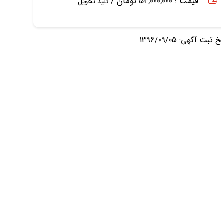
قیمت : 53,000,000 تومان /
کلید تحویل
ثبت آگهی: 1396/09/05