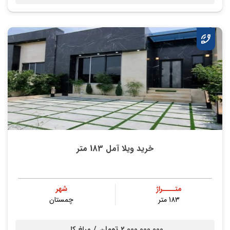
خرید ویلا آمل 183 متر
متــــراژ
شهر
183 متر
چمستان
2,000,000,000 تومان /
مبلغ کل