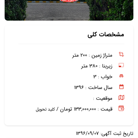
مشخصات کلی
متراژ زمین :
200 متر
زیربنا :
380 متر
خواب :
3
سال ساخت :
1396
موقعیت :
قیمت : 133,000,000 تومان /
کلید تحویل
تاریخ ثبت آگهی: 1396/09/07