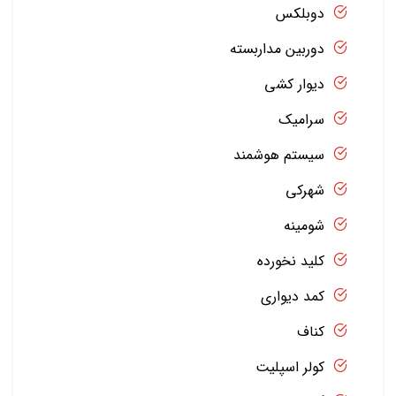
دوبلکس
دوربین مداربسته
دیوار کشی
سرامیک
سیستم هوشمند
شهرکی
شومینه
کلید نخورده
کمد دیواری
کناف
کولر اسپلیت