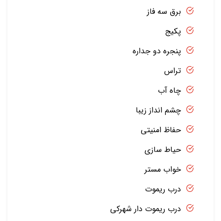
برق سه فاز
پکیج
پنجره دو جداره
تراس
چاه آب
چشم انداز زیبا
حفاظ امنیتی
حیاط سازی
خواب مستر
درب ریموت
درب ریموت دار شهرکی