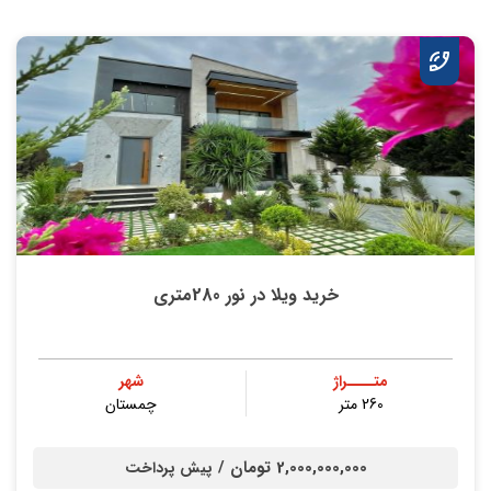
خرید ویلا در نور 280متری
متــــراژ
شهر
260 متر
چمستان
2,000,000,000 تومان /
پیش پرداخت