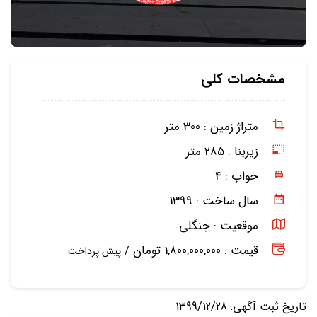
مشخصات کلی
متراژ زمین :
300 متر
زیربنا :
285 متر
خواب :
4
سال ساخت :
1399
موقعیت :
جنگلی
قیمت : 1,800,000,000 تومان /
پیش پرداخت
تاریخ ثبت آگهی: 1399/12/28