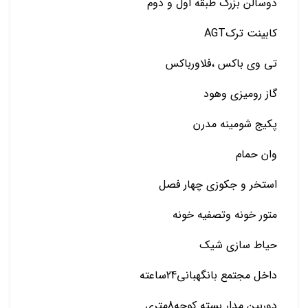
دوسالن بزرگ طبقه اول و دوم
کابینت ترکAGT
تی وی باکس ،فلاورباکس
گاز رومیزی وهود
پکیج شومینه مدرن
وان حمام
استخر و جکوزی چهار فصل
متور خونه وتصفیه خونه
حیاط سازی شیک
داخل مجتمع بانگهبانی24ساعته
دوربین مدار بسته کوچه8متری