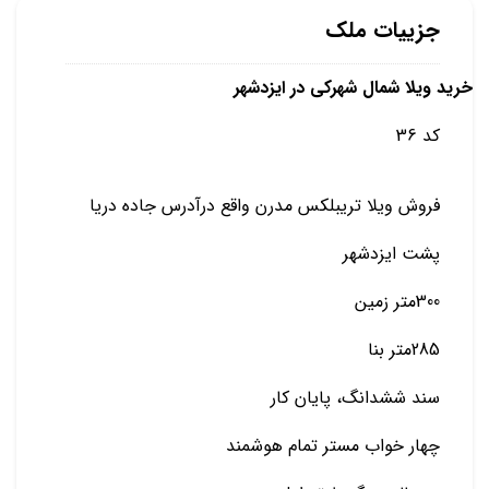
جزییات ملک
خرید ویلا شمال شهرکی در ایزدشهر
کد 36
فروش ویلا تریبلکس مدرن واقع درآدرس جاده دریا
پشت ایزدشهر
300متر زمین
285متر بنا
سند ششدانگ، پایان کار
چهار خواب مستر تمام هوشمند