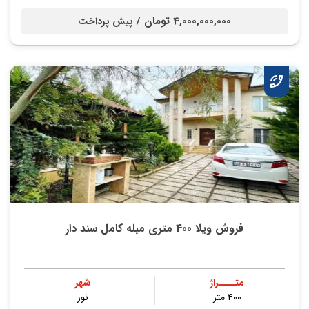
4,000,000,000 تومان /
پیش پرداخت
فروش ویلا 400 متری مبله کامل سند دار
متــــراژ
شهر
۴۰۰ متر
نور