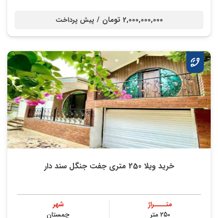
2,000,000,000 تومان /
پیش پرداخت
خرید ویلا 250 متری جفت جنگل سند دار
متــــراژ
شهر
250 متر
چمستان