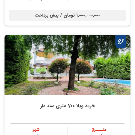
1,000,000,000 تومان /
پیش پرداخت
خرید ویلا 700 متری سند دار
متــــراژ
شهر