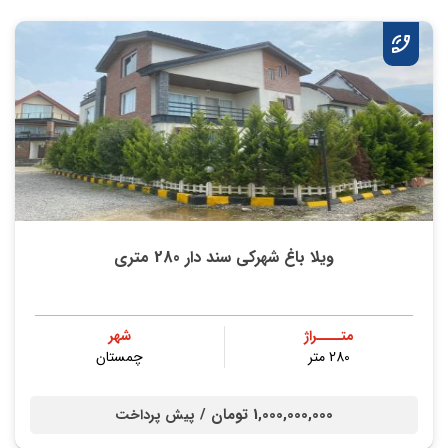
ویلا باغ شهرکی سند دار 280 متری
متــــراژ
شهر
280 متر
چمستان
1,000,000,000 تومان /
پیش پرداخت