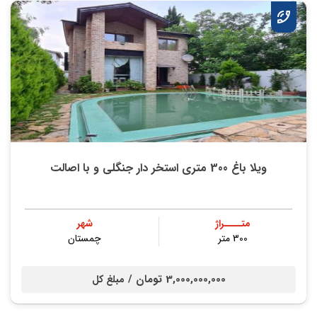
ویلا باغ 300 متری استخر دار جنگلی و با اصالت
متــــراژ
شهر
300 متر
چمستان
3,000,000,000 تومان /
مبلغ کل