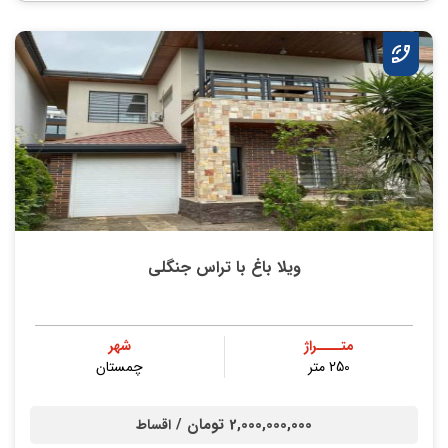
ویلا باغ با تراس جنگلی
متــــراژ
شهر
250 متر
چمستان
2,000,000,000 تومان /
اقساط