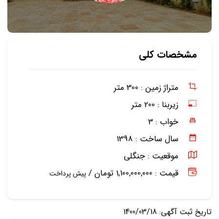
مشخصات کلی
متراژ زمین :
300 متر
زیربنا :
200 متر
خواب :
3
سال ساخت :
1398
موقعیت :
جنگلی
قیمت : 1,100,000,000 تومان /
پیش پرداخت
تاریخ ثبت آگهی: 1400/03/18