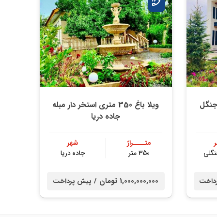
ویلا باغ 350 متری استخر دار مبله
جاده دریا
متــــراژ
شهر
نگلی
350 متر
جاده دریا
1,000,000,000 تومان /
داخت
پیش پرداخت