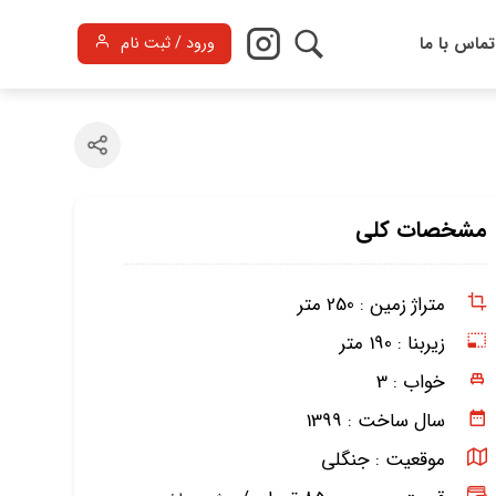
تماس با ما
ورود / ثبت نام
مشخصات کلی
متراژ زمین :
250 متر
زیربنا :
190 متر
خواب :
3
سال ساخت :
1399
موقعیت :
جنگلی