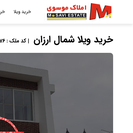
خرید ویلا
خری
خرید ویلا شمال ارزان
| کد ملک : 98876