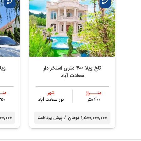
کاخ ویلا 400 متری استخر دار
ویل
سعادت آباد
متــــراژ
شهر
متــ
400 متر
نور سعادت آباد
250 مت
1,500,000,000 تومان /
00,000,000
پیش پرداخت