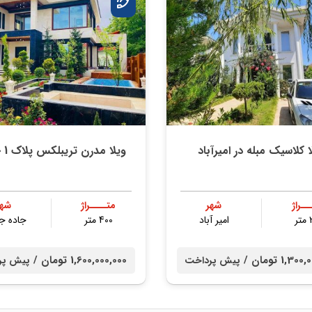
ا کلاسیک مبله در امیرآباد
ویلا مدرن تریبلکس پلاک 1 جنگل
ــراژ
شهر
متــــراژ
شهر
ر
امیر آباد
400 متر
جاده ج
1,3 تومان /
1,600,000,000 تومان /
پیش پرداخت
پیش پر