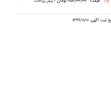
قیمت : 850,000,000 تومان /
پیش پرداخت
ثبت آگهی: 1399/11/10