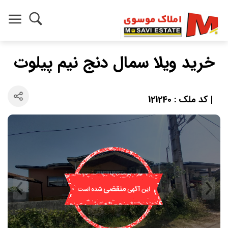
خرید ویلا سمال دنج نیم پیلوت
| کد ملک : 121240