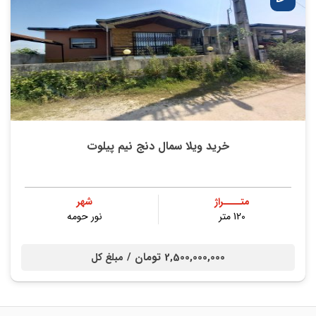
خرید ویلا سمال دنج نیم پیلوت
متــــراژ
شهر
120 متر
نور حومه
2,500,000,000 تومان /
مبلغ کل