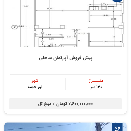
پیش فروش آپارتمان ساحلی
متــــراژ
شهر
130 متر
نور حومه
2,600,000,000 تومان /
مبلغ کل