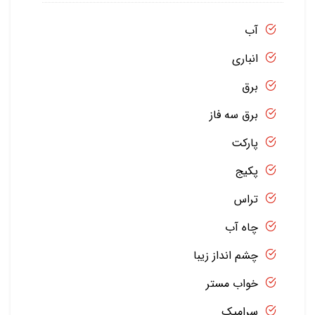
آب
انباری
برق
برق سه فاز
پارکت
پکیج
تراس
چاه آب
چشم انداز زیبا
خواب مستر
سرامیک