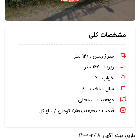
مشخصات کلی
متراژ زمین :
120 متر
زیربنا :
162 متر
خواب :
۲
سال ساخت :
۶
موقعیت :
ساحلی
قیمت : 2,500,000,000 تومان /
مبلغ کل
تاریخ ثبت آگهی: 1400/03/18