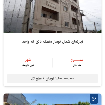
آپارتمان شمال نوساز منطقه دنج کم واحد
متــــراژ
شهر
80 متر
نور حومه
1,600,000,000 تومان /
مبلغ کل