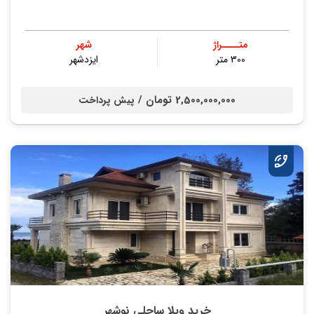
متــــراژ
شهر
300 متر
ایزدشهر
2,500,000,000 تومان /
پیش پرداخت
خرید ویلا ساحلی نوشهر