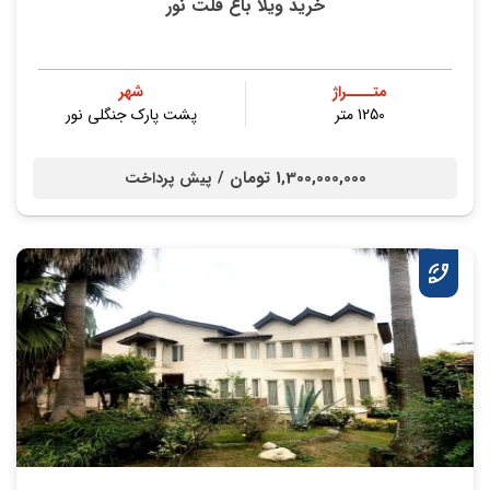
خرید ویلا باغ فلت نور
متــــراژ
شهر
1250 متر
پشت پارک جنگلی نور
1,300,000,000 تومان /
پیش پرداخت