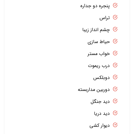
پنجره دو جداره
تراس
چشم انداز زیبا
حیاط سازی
خواب مستر
درب ریموت
دوبلکس
دوربین مداربسته
دید جنگل
دید دریا
دیوار کشی