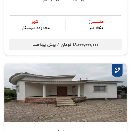
متــــراژ
شهر
1550 متر
محدوده سیسنگان
18,000,000,000 تومان /
پیش پرداخت