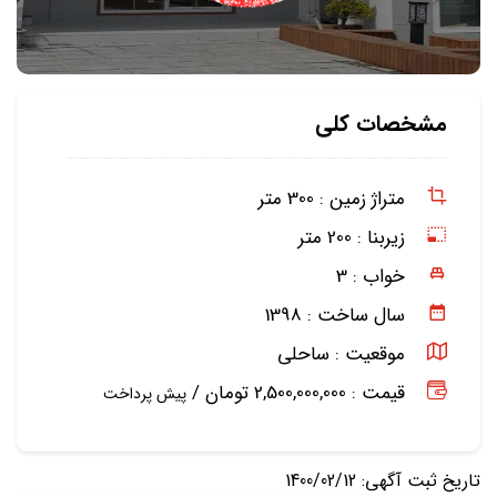
مشخصات کلی
متراژ زمین :
300 متر
زیربنا :
200 متر
خواب :
3
سال ساخت :
1398
موقعیت :
ساحلی
قیمت : 2,500,000,000 تومان /
پیش پرداخت
تاریخ ثبت آگهی: 1400/02/12