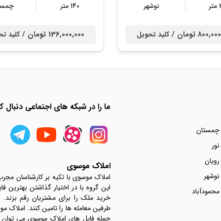
ر
نوشهر
140 متر
چمست
800, تومان /
136,000,000 تومان /
کلید تحویل
کلید تح
ما را در شبکه های اجتماعی دنبال کن
 چمستان
نور
رویان
املاک موسوی
نوشهر
املاک موسوی با تکیه بر کارشناسان مجر
این گروه با در اختیار گذاشتن بهترین فا
محمودآباد
خرید ملک را برای مشتریان رقم بزند.
جمله فایل های املاک موسوی می توان به 