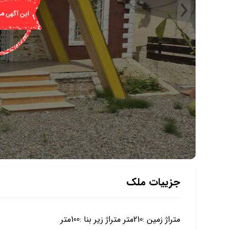
جزییات ملک
متراژ زمین :210متر متراژ زیر بنا :100متر