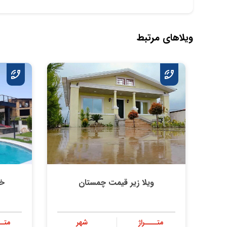
ویلاهای مرتبط
ویلا زیر قیمت چمستان
خر
متــــراژ
شهر
متــ