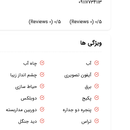
09117734113
(0 Reviews)
0/5
(0 Reviews)
0/5
ویژگی ها
آب
چاه آب
آیفون تصویری
چشم انداز زیبا
برق
حیاط سازی
پکیج
دوبلکس
پنجره دو جداره
دوربین مداربسته
تراس
دید جنگل