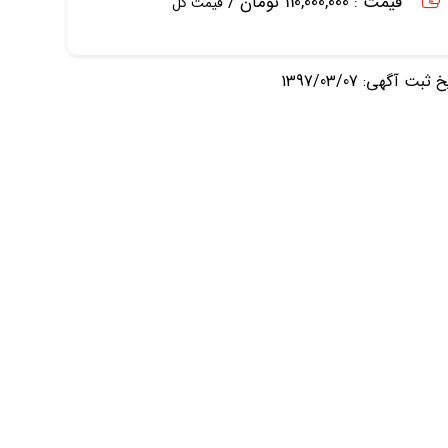
قیمت : 110,000,000 تومان /
قیمت کل
ثبت آگهی: 1397/03/07