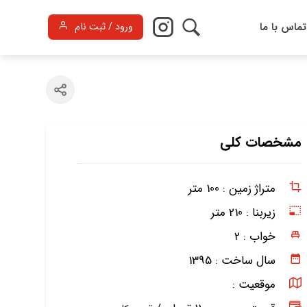
تماس با ما
ورود / ثبت نام
مشخصات کلی
متراژ زمین :
100 متر
زیربنا :
210 متر
خواب :
2
سال ساخت :
1395
موقعیت :