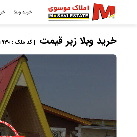
خرید ویلا
خری
خرید ویلا زیر قیمت
| کد ملک : 10930