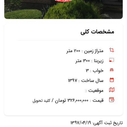
مشخصات کلی
متراژ زمین :
200 متر
زیربنا :
300 متر
خواب :
3
سال ساخت :
1397
موقعیت :
قیمت : 326,000,000 تومان /
کلید تحویل
تاریخ ثبت آگهی: 1397/04/19