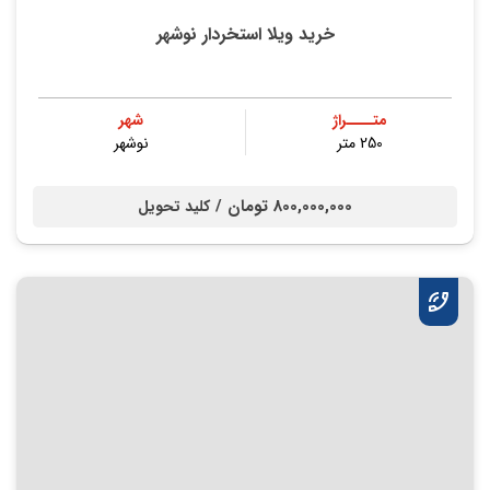
خرید ویلا استخردار نوشهر
متــــراژ
شهر
250 متر
نوشهر
800,000,000 تومان /
کلید تحویل