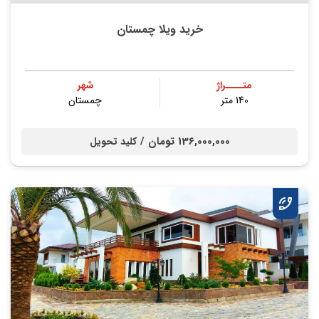
خرید ویلا چمستان
متــــراژ
شهر
140 متر
چمستان
136,000,000 تومان /
کلید تحویل