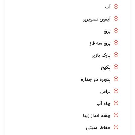
آب
آیفون تصویری
برق
برق سه فاز
پارک بازی
پکیج
پنجره دو جداره
تراس
چاه آب
چشم انداز زیبا
حفاظ امنیتی