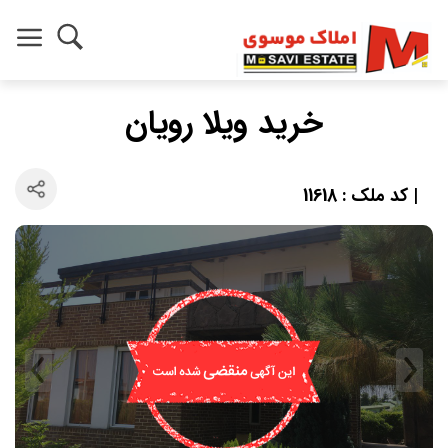
خرید ویلا رویان
| کد ملک : 11618