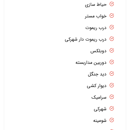
حیاط سازی
خواب مستر
درب ریموت
درب ریموت دار شهرکی
دوبلکس
دوربین مداربسته
دید جنگل
دیوار کشی
سرامیک
شهرکی
شومینه