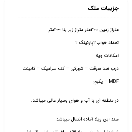
جزییات ملک
متراژ زمین :300متر متراژ زیر بنا :200متر
تعداد خواب3پارکینگ 2
امکانات ویلا
درب ضد سرقت – شهرکی – کف سرامیک – کابینت
MDF – پکیج
در منطقه ای با آب و هوای بسیار عالی میباشد.
سند این ویلا آماده انتقال میباشد