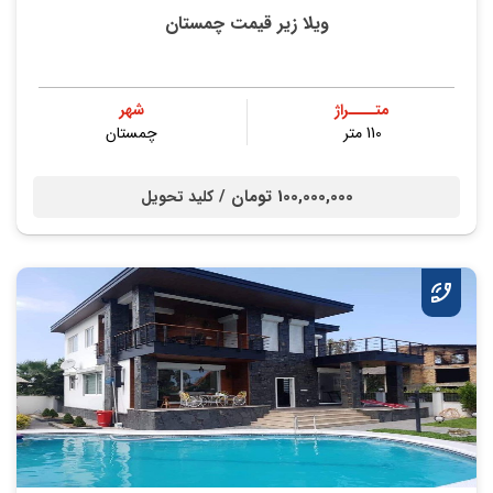
ویلا زیر قیمت چمستان
متــــراژ
شهر
110 متر
چمستان
100,000,000 تومان /
کلید تحویل