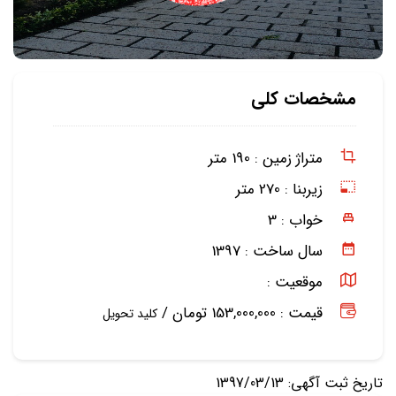
مشخصات کلی
متراژ زمین :
190 متر
زیربنا :
270 متر
خواب :
3
سال ساخت :
1397
موقعیت :
قیمت : 153,000,000 تومان /
کلید تحویل
تاریخ ثبت آگهی: 1397/03/13