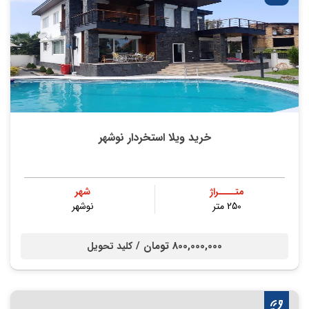
خرید ویلا استخردار نوشهر
متــــراژ
شهر
250 متر
نوشهر
800,000,000 تومان /
کلید تحویل