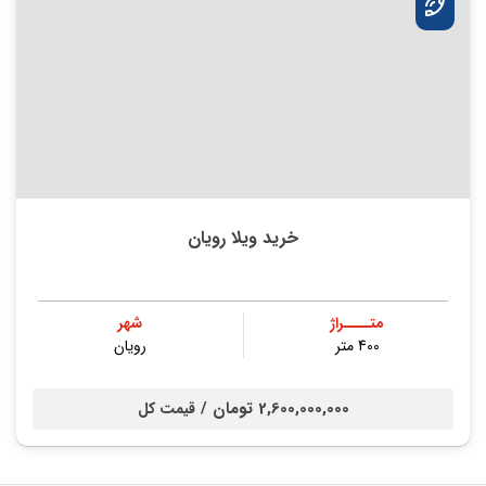
خرید ویلا رویان
متــــراژ
شهر
400 متر
رویان
2,600,000,000 تومان /
قیمت کل