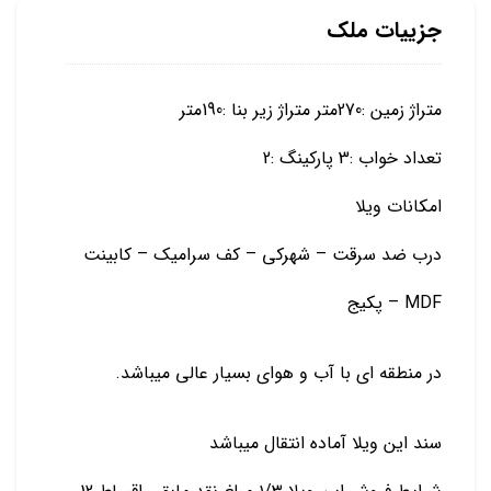
جزییات ملک
متراژ زمین :270متر متراژ زیر بنا :190متر
تعداد خواب :3 پارکینگ :2
امکانات ویلا
درب ضد سرقت – شهرکی – کف سرامیک – کابینت
MDF – پکیج
در منطقه ای با آب و هوای بسیار عالی میباشد.
سند این ویلا آماده انتقال میباشد