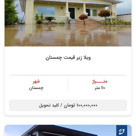
ویلا زیر قیمت چمستان
متــــراژ
شهر
110 متر
چمستان
100,000,000 تومان /
کلید تحویل