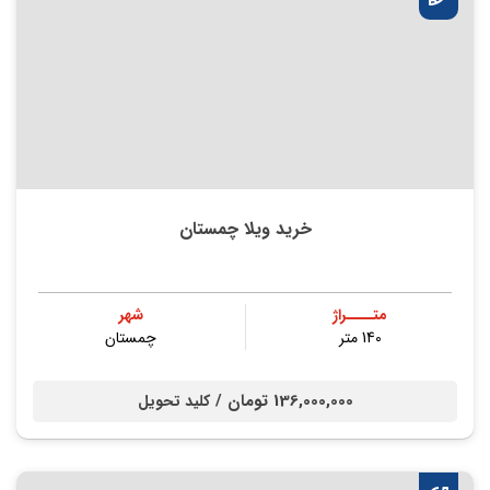
خرید ویلا چمستان
متــــراژ
شهر
140 متر
چمستان
136,000,000 تومان /
کلید تحویل