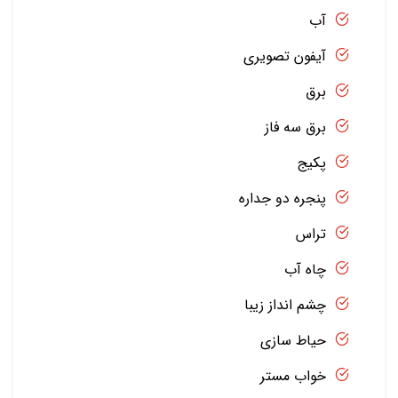
آب
آیفون تصویری
برق
برق سه فاز
پکیج
پنجره دو جداره
تراس
چاه آب
چشم انداز زیبا
حیاط سازی
خواب مستر