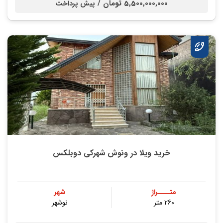
5,500,000,000 تومان /
پیش پرداخت
خرید ویلا در ونوش شهرکی دوبلکس
متــــراژ
شهر
260 متر
نوشهر