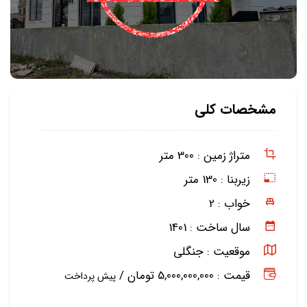
مشخصات کلی
متراژ زمین :
300 متر
زیربنا :
130 متر
خواب :
2
سال ساخت :
1401
موقعیت :
جنگلی
قیمت : 5,000,000,000 تومان /
پیش پرداخت