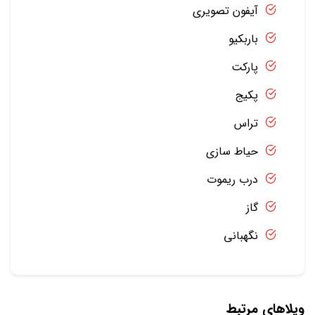
آیفون تصویری
باربکیو
پارکت
پکیج
تراس
حیاط سازی
درب ریموت
گاز
نگهبانی
ویلاهای مرتبط