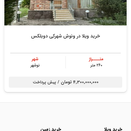
خرید ویلا در ونوش شهرکی دوبلکس
متــــراژ
شهر
260 متر
نوشهر
4,300,000,000 تومان /
پیش پرداخت
خرید ویلا
خرید زمین