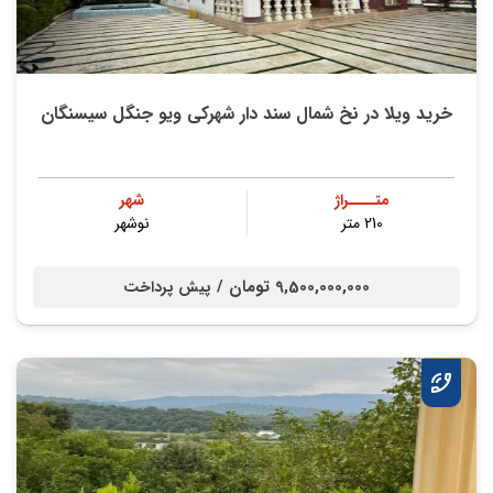
خرید ویلا در نخ شمال سند دار شهرکی ویو جنگل سیسنگان
متــــراژ
شهر
210 متر
نوشهر
9,500,000,000 تومان /
پیش پرداخت