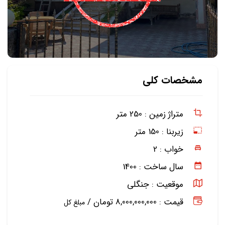
مشخصات کلی
متراژ زمین :
250 متر
زیربنا :
150 متر
خواب :
2
سال ساخت :
1400
موقعیت :
جنگلی
قیمت : 8,000,000,000 تومان /
مبلغ کل