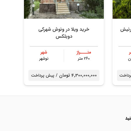
رنیش
خرید ویلا در ونوش شهرکی
دوبلکس
متــــراژ
شهر
ن
260 متر
نوشهر
4,300,000,000 تومان /
رداخت
پیش پرداخت
ید