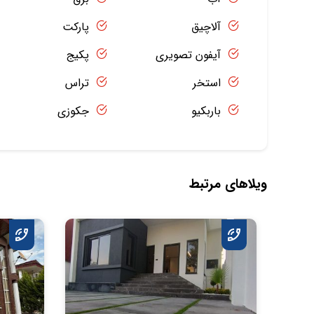
آلاچیق
پارکت
آیفون تصویری
پکیج
استخر
تراس
باربکیو
جکوزی
ویلاهای مرتبط