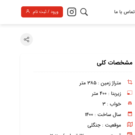
تماس با ما
ورود / ثبت نام
مشخصات کلی
متراژ زمین :
385 متر
زیربنا :
400 متر
خواب :
3
سال ساخت :
1400
موقعیت :
جنگلی