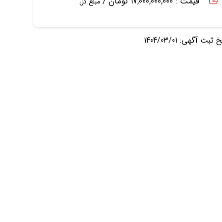
قیمت : 17,000,000,000 تومان /
مبلغ کل
ثبت آگهی: 1404/03/01