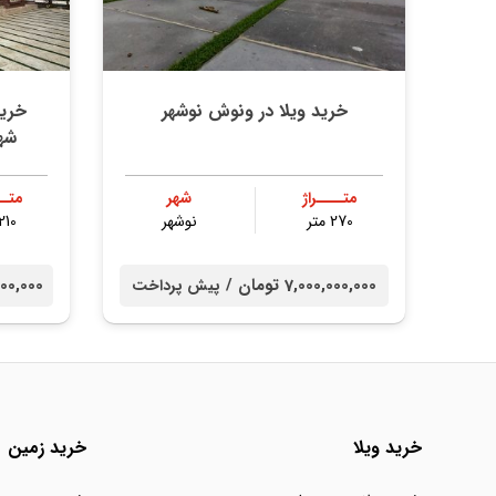
خرید ویلا در ونوش نوشهر
خرید
شه
متــــراژ
شهر
متــ
270 متر
نوشهر
210 متر
7,000,000,000 تومان /
00,000,000
پیش پرداخت
خرید ویلا
خرید زمین