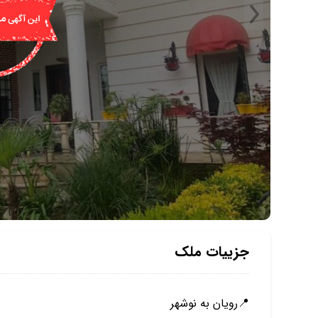
جزییات ملک
📍رویان به نوشهر