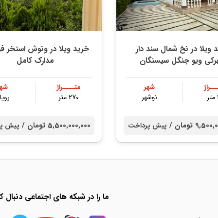
 ویلا در نخ شمال سند دار
خرید ویلا در ونوش استخر ف
رکی ویو جنگل سیسنگان
مدارک کامل
ــراژ
شهر
متــــراژ
شهر
نوشهر
270 متر
رویا
9,5 تومان /
5,500,000,000 تومان /
پیش پرداخت
پیش پ
ما را در شبکه های اجتماعی دنبال کن