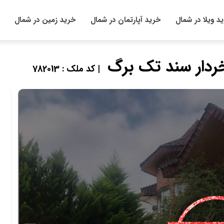
د ویلا در شمال
خرید آپارتمان در شمال
خرید زمین در شمال
خردار سند تک برگ
| کد ملک : 782013