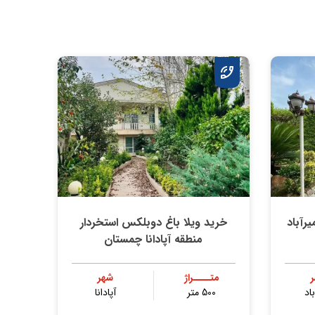
متری امیرآباد
خرید ویلا باغ دوبلکس استخردار
منطقه آپادانا چمستان
متــــراژ
شهر
باد
500 متر
آپادانا