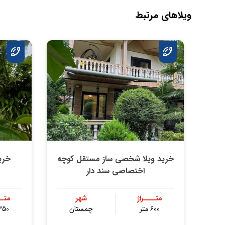
ویلاهای مرتبط
خرید ویلا شخصی ساز مستقل کوچه
خری
اختصاصی سند دار
متــــراژ
شهر
متــ
۶۰۰ متر
چمستان
350 مت