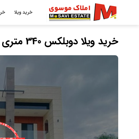
خرید ویلا
خری
خرید ویلا دوبلکس 340 متری استخر دار در شمال