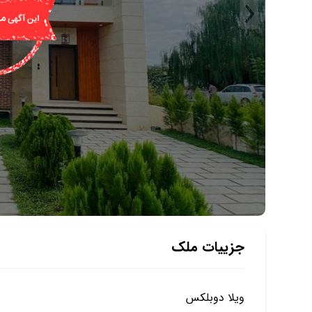
جزییات ملک
ویلا دوبلکس