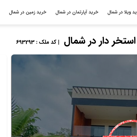
د ویلا در شمال
خرید آپارتمان در شمال
خرید زمین در شمال
| کد ملک : 693293