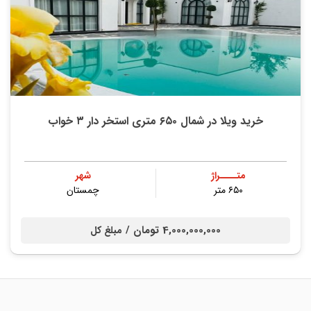
خرید ویلا در شمال ۶۵۰ متری استخر دار ۳ خواب
متــــراژ
شهر
۶۵۰ متر
چمستان
4,000,000,000 تومان /
مبلغ کل