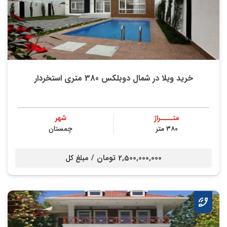
خرید ویلا در شمال دوبلکس 380 متری استخردار
متــــراژ
شهر
۳۸۰ متر
چمستان
2,500,000,000 تومان /
مبلغ کل