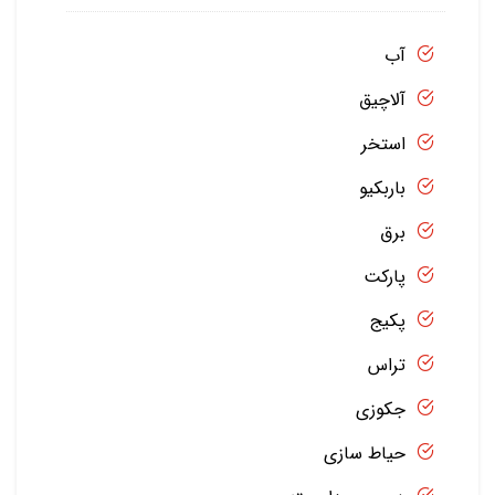
آب
آلاچیق
استخر
باربکیو
برق
پارکت
پکیج
تراس
جکوزی
حیاط سازی