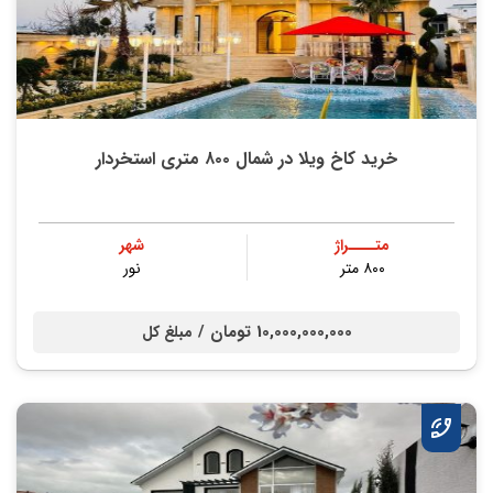
خرید کاخ ویلا در شمال ۸۰۰ متری استخردار
متــــراژ
شهر
۸۰۰ متر
نور
10,000,000,000 تومان /
مبلغ کل