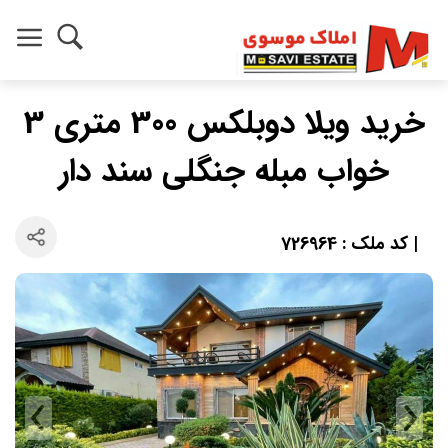
خرید ویلا دوبلکس 300 متری 3
خواب مبله جنگلی سند دار
| کد ملک : 726964