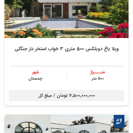
ویلا باغ دوبلکس 500 متری 3 خواب استخر دار جنگلی
متــــراژ
شهر
۵۰۰ متر
چمستان
4,500,000,000 تومان /
مبلغ کل