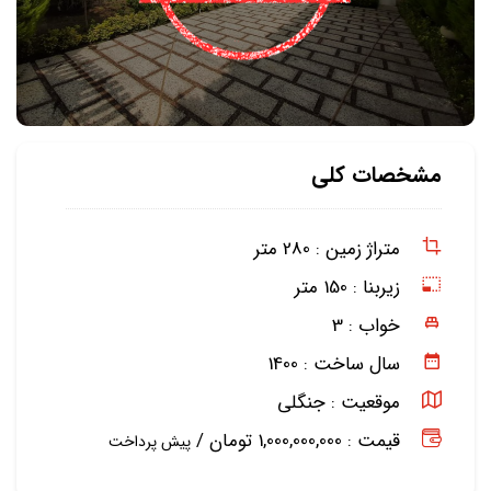
مشخصات کلی
متراژ زمین :
280 متر
زیربنا :
150 متر
خواب :
3
سال ساخت :
1400
موقعیت :
جنگلی
قیمت : 1,000,000,000 تومان /
پیش پرداخت