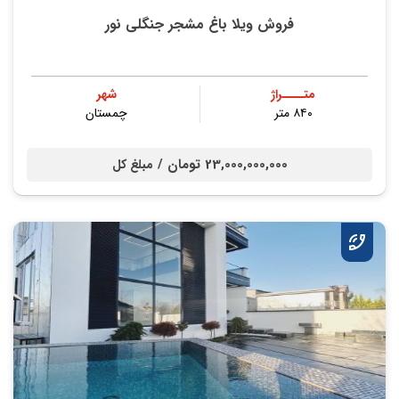
فروش ویلا باغ مشجر جنگلی نور
متــــراژ
شهر
۸۴۰ متر
چمستان
23,000,000,000 تومان /
مبلغ کل