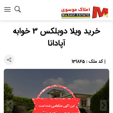
خرید ویلا دوبلکس 3 خوابه
آپادانا
| کد ملک : 131865