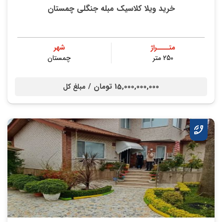
خرید ویلا کلاسیک مبله جنگلی چمستان
متــــراژ
شهر
250 متر
چمستان
15,000,000,000 تومان /
مبلغ کل