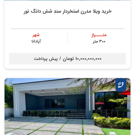
خرید ویلا مدرن استخردار سند شش دانگ نور
متــــراژ
شهر
۳۰۰ متر
آپادانا
10,000,000,000 تومان /
پیش پرداخت