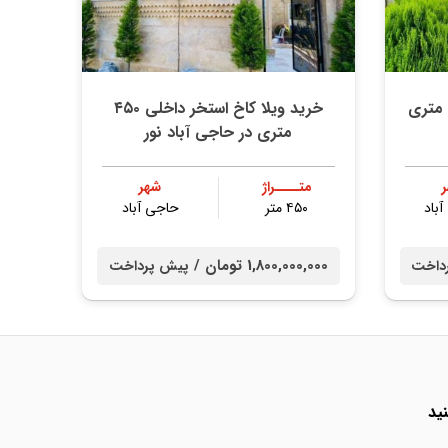
رید ویلا نما سنگ مبله ۳۰۰ متری
خرید ویلا کاخ استخر داخلی ۴۵۰
متری در حاجی آباد نور
متــــراژ
شهر
باد
۴۵۰ متر
حاجی آباد
1,800,000,000 تومان /
داخت
پیش پرداخت
ید