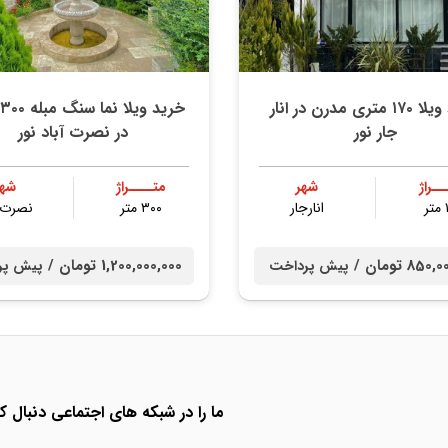
خرید ویلا ۱۷۰ متری مدرن در انار
خ
جار نور
در نصرت آباد نور
ــراژ
شهر
متــــراژ
شهر
ر
انارجار
۳۰۰ متر
نصرت آ
85 تومان /
1,200,000,000 تومان /
پیش پرداخت
پیش پر
ما را در شبکه های اجتماعی دنبال کن