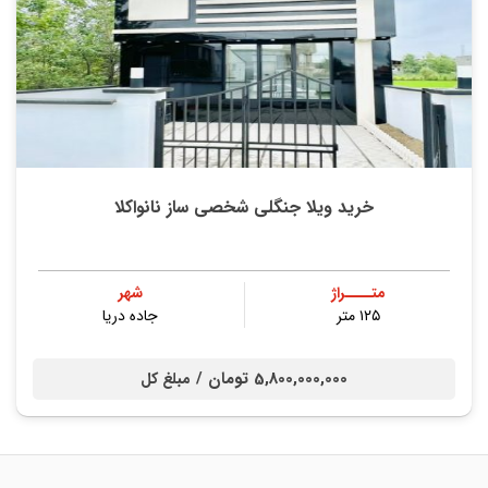
خرید ویلا جنگلی شخصی ساز نانواکلا
متــــراژ
شهر
۱۲۵ متر
جاده دریا
5,800,000,000 تومان /
مبلغ کل