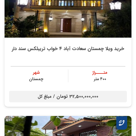
خرید ویلا چمستان سعادت آباد ۴ خواب تریبلکس سند دار
متــــراژ
شهر
۴۰۰ متر
چمستان
32,500,000,000 تومان /
مبلغ کل