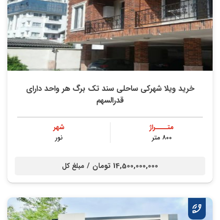
خرید ویلا شهرکی ساحلی سند تک برگ هر واحد دارای
قدرالسهم
متــــراژ
شهر
۸۰۰ متر
نور
14,500,000,000 تومان /
مبلغ کل