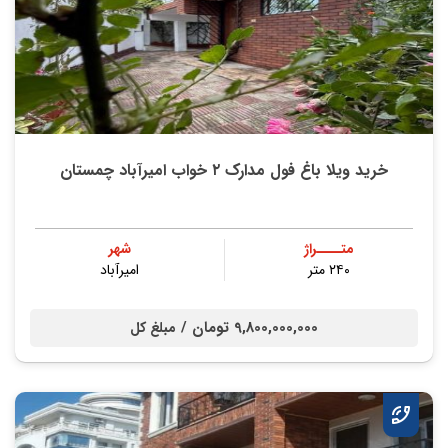
خرید ویلا باغ فول مدارک ۲ خواب امیرآباد چمستان
متــــراژ
شهر
۲۴۰ متر
امیرآباد
9,800,000,000 تومان /
مبلغ کل