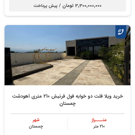
3,300,000,000 تومان /
پیش پرداخت
خرید ویلا فلت دو خوابه فول فرنیش 210 متری آهودشت
چمستان
متــــراژ
شهر
210 متر
چمستان