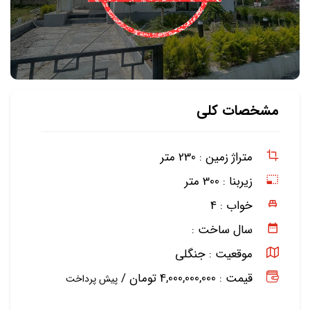
مشخصات کلی
متراژ زمین :
230 متر
زیربنا :
300 متر
خواب :
4
سال ساخت :
موقعیت :
جنگلی
قیمت : 4,000,000,000 تومان /
پیش پرداخت