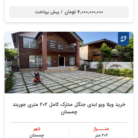
4,000,000,000 تومان /
پیش پرداخت
خرید ویلا ویو ابدی جنگل مدارک کامل 202 متری جوربند
چمستان
متــــراژ
شهر
202 متر
چمستان