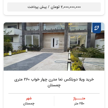
2,000,000,000 تومان /
پیش پرداخت
خرید ویلا دوبلکس نما مدرن چهار خواب 260 متری
چمستان
متــــراژ
شهر
250 متر
چمستان