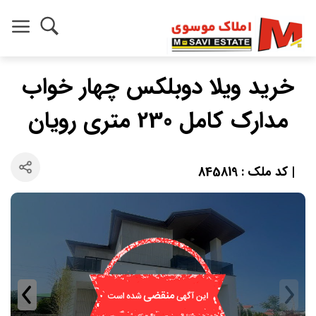
خرید ویلا دوبلکس چهار خواب
مدارک کامل 230 متری رویان
| کد ملک : 845819