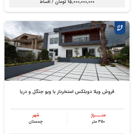
15,000,000,000 تومان /
اقساط
فروش ویلا دوبلکس استخردار با ویو جنگل و دریا
متــــراژ
شهر
۳۵۰ متر
چمستان