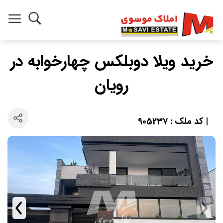
خرید ویلا دوبلکس چهارخوابه در
رویان
| کد ملک : 905237