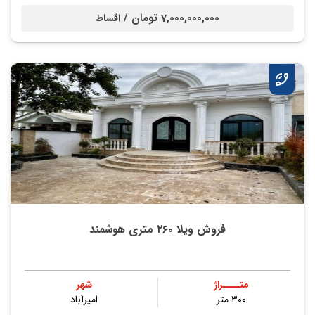
7,000,000,000 تومان /
اقساط
فروش ویلا ۲۶۰ متری هوشمند
متــــراژ
شهر
۳۰۰ متر
امیرآباد