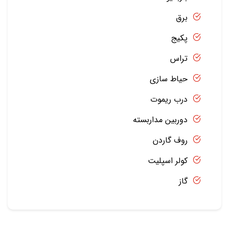
برق
پکیج
تراس
حیاط سازی
درب ریموت
دوربین مداربسته
روف گاردن
کولر اسپلیت
گاز