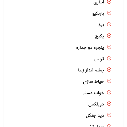
انباری
باربکیو
برق
پکیج
پنجره دو جداره
تراس
چشم انداز زیبا
حیاط سازی
خواب مستر
دوبلکس
دید جنگل
دیوار کشی