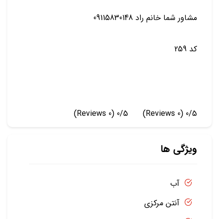
مشاور شما خانم راد 09115830148
کد 259
(0 Reviews)
0/5
(0 Reviews)
0/5
ویژگی ها
آب
آنتن مرکزی