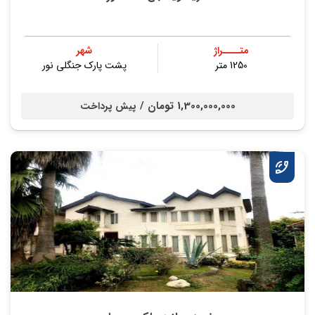
متــــراژ
شهر
1250 متر
پشت پارک جنگلی نور
1,300,000,000 تومان /
پیش پرداخت