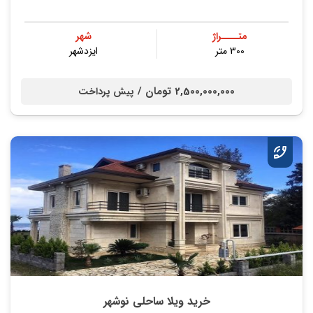
متــــراژ
شهر
300 متر
ایزدشهر
2,500,000,000 تومان /
پیش پرداخت
خرید ویلا ساحلی نوشهر