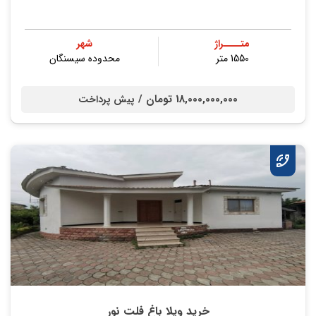
متــــراژ
شهر
1550 متر
محدوده سیسنگان
18,000,000,000 تومان /
پیش پرداخت
خرید ویلا باغ فلت نور