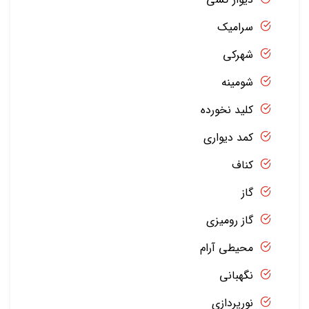
سرامیک
شهرکی
شومینه
کلید نخورده
کمد دیواری
کناف
گاز
گاز رومیزی
محیطی آرام
نگهبانی
نورپردازی