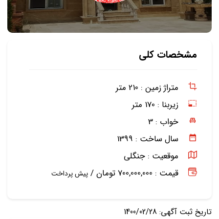
مشخصات کلی
متراژ زمین :
210 متر
زیربنا :
170 متر
خواب :
3
سال ساخت :
1399
موقعیت :
جنگلی
قیمت : 700,000,000 تومان /
پیش پرداخت
تاریخ ثبت آگهی: 1400/02/28