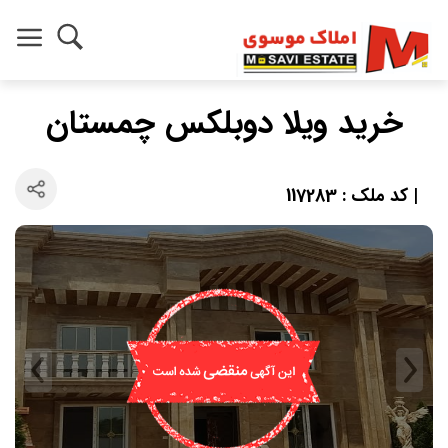
خرید ویلا دوبلکس چمستان
| کد ملک : 117283