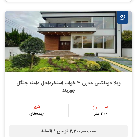
ویلا دوبلکس مدرن ۳ خواب استخرداخل دامنه جنگل
جوربند
متــــراژ
شهر
۳۰۰ متر
چمستان
2,300,000,000 تومان /
اقساط