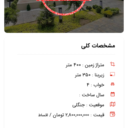
مشخصات کلی
متراژ زمین :
۴۰۰ متر
زیربنا :
۳۵۰ متر
خواب :
۴
سال ساخت :
موقعیت :
جنگلی
قیمت : 2,800,000,000 تومان /
اقساط