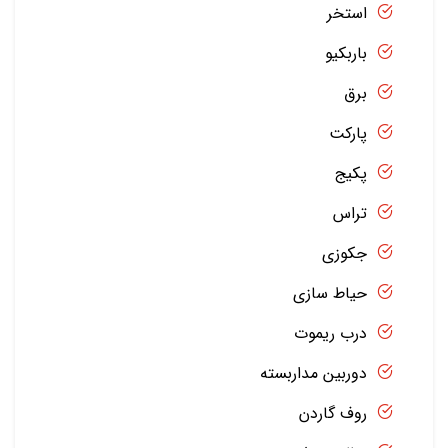
استخر
باربکیو
برق
پارکت
پکیج
تراس
جکوزی
حیاط سازی
درب ریموت
دوربین مداربسته
روف گاردن