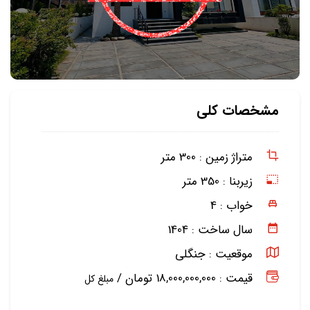
مشخصات کلی
متراژ زمین :
300 متر
زیربنا :
350 متر
خواب :
4
سال ساخت :
1404
موقعیت :
جنگلی
قیمت : 18,000,000,000 تومان /
مبلغ کل