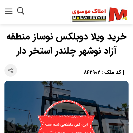
خرید ویلا دوبلکس نوساز منطقه
آزاد نوشهر چلندر استخر دار
| کد ملک : 842902