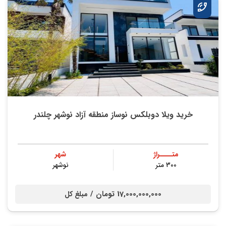
خرید ویلا دوبلکس نوساز منطقه آزاد نوشهر چلندر
متــــراژ
شهر
300 متر
نوشهر
17,000,000,000 تومان /
مبلغ کل