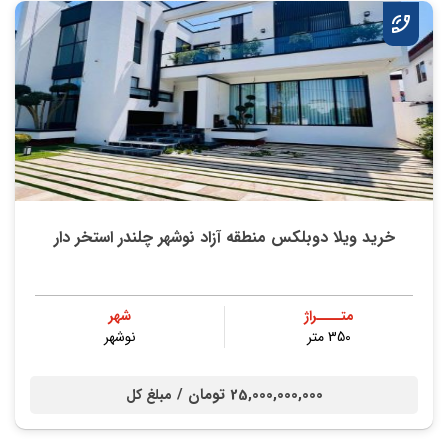
خرید ویلا دوبلکس منطقه آزاد نوشهر چلندر استخر دار
متــــراژ
شهر
350 متر
نوشهر
25,000,000,000 تومان /
مبلغ کل