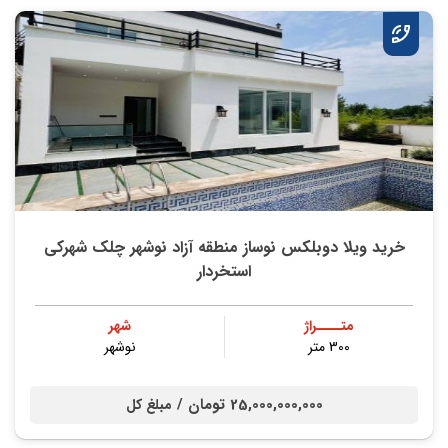
خرید ویلا دوبلکس نوساز منطقه آزاد نوشهر چلک شهرکی
استخردار
متــــراژ
شهر
300 متر
نوشهر
25,000,000,000 تومان /
مبلغ کل