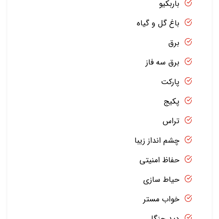
باربکیو
باغ گل و گیاه
برق
برق سه فاز
پارکت
پکیج
تراس
چشم انداز زیبا
حفاظ امنیتی
حیاط سازی
خواب مستر
دید جنگل