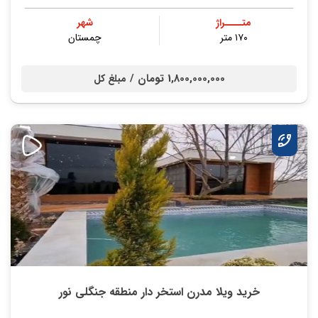
متــــراژ
شهر
۱۷۰ متر
چمستان
1,800,000,000 تومان /
مبلغ کل
خرید ویلا مدرن استخر دار منطقه جنگلی نور