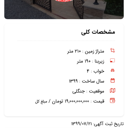
مشخصات کلی
متراژ زمین :
۲۱۰ متر
زیربنا :
۱۹۰ متر
خواب :
۴
سال ساخت :
۱۳۹۹
موقعیت :
جنگلی
قیمت : 19,000,000,000 تومان /
مبلغ کل
تاریخ ثبت آگهی: 1399/07/21