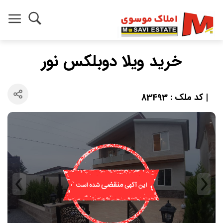
خرید ویلا دوبلکس نور
| کد ملک : 83493