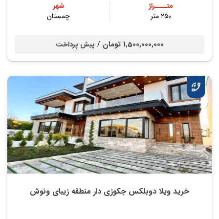
متــــراژ
شهر
۲۵۰ متر
چمستان
1,500,000,000 تومان /
پیش پرداخت
خرید ویلا دوبلکس جکوزی دار منطقه زیبای ونوش