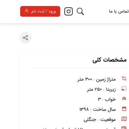
تماس با ما
ورود / ثبت نام
مشخصات کلی
متراژ زمین :
300 متر
زیربنا :
250 متر
خواب :
3
سال ساخت :
1398
موقعیت :
جنگلی