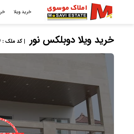
خرید ویلا
خری
خرید ویلا دوبلکس نور
| کد ملک : 119054