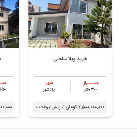
خرید ویلا ساحلی
خ
متــــراژ
شهر
متــ
300 متر
ایزدشهر
1550 م
2,500,000,000 تومان /
000,000,000
پیش پرداخت