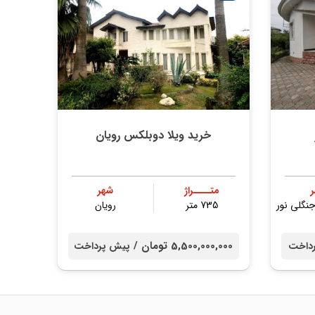
خرید ویلا دوبلکس رویان
متــــراژ
شهر
نگلی نور
735 متر
رویان
5,500,000,000 تومان /
داخت
پیش پرداخت