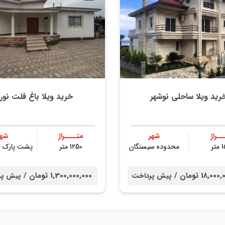
رید ویلا ساحلی نوشهر
خرید ویلا باغ فلت نور
ــراژ
شهر
متــــراژ
شهر
تر
محدوده سیسنگان
1250 متر
پشت پارک ج
18, تومان /
1,300,000,000 تومان /
پیش پرداخت
پیش پر