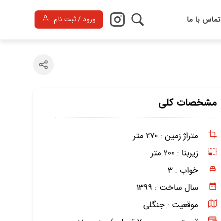
تماس با ما
ورود / ثبت نام
مشخصات کلی
متراژ زمین :
270 متر
زیربنا :
200 متر
خواب :
3
سال ساخت :
1399
موقعیت :
جنگلی