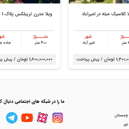
ا کلاسیک مبله در امیرآباد
ویلا مدرن تریبلکس پلاک 1 جنگل
ــراژ
شهر
متــــراژ
شهر
ر
امیر آباد
400 متر
جاده ج
1,3 تومان /
1,600,000,000 تومان /
پیش پرداخت
پیش پر
ما را در شبکه های اجتماعی دنبال کن
 چمستان
نور