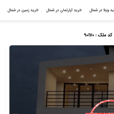
د ویلا در شمال
خرید آپارتمان در شمال
خرید زمین در شمال
 کد ملک : 90170