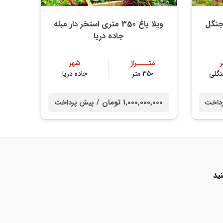
ویلا باغ 350 متری استخر دار مبله
جاده دریا
متــــراژ
شهر
نگلی
350 متر
جاده دریا
1,000,000,000 تومان /
داخت
پیش پرداخت
ید