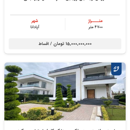
متــــراژ
شهر
۴۷۰۰ متر
آپادانا
15,000,000,000 تومان /
اقساط