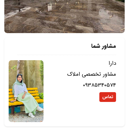
مشاور شما
دارا
مشاور تخصصی املاک
09385340574
تماس