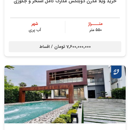
خرید ویلا مدرن دوبلکس مدارک کامل استخر و جکوزی
متــــراژ
شهر
۵۵۰ متر
آب پری
7,600,000,000 تومان /
اقساط