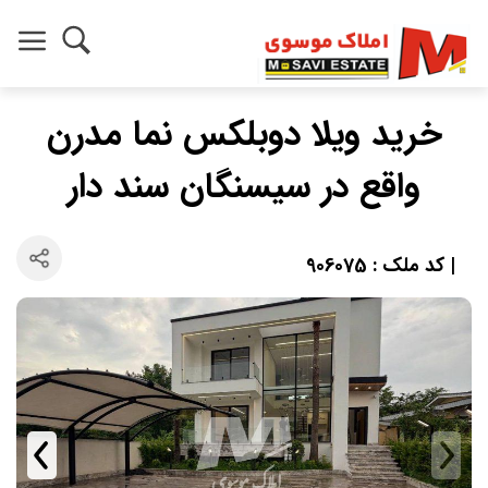
خرید ویلا دوبلکس نما مدرن
واقع در سیسنگان سند دار
| کد ملک : 906075