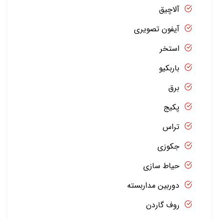
آلاچیق
آیفون تصویری
استخر
باربکیو
برق
پکیج
تراس
جکوزی
حیاط سازی
دوربین مداربسته
روف گاردن