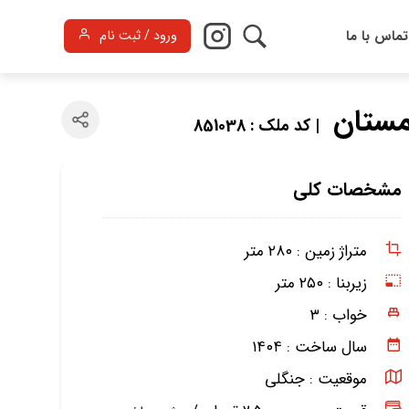
تماس با ما
ورود / ثبت نام
| کد ملک : 851038
مشخصات کلی
متراژ زمین :
۲۸۰ متر
زیربنا :
۲۵۰ متر
خواب :
۳
سال ساخت :
۱۴۰۴
موقعیت :
جنگلی