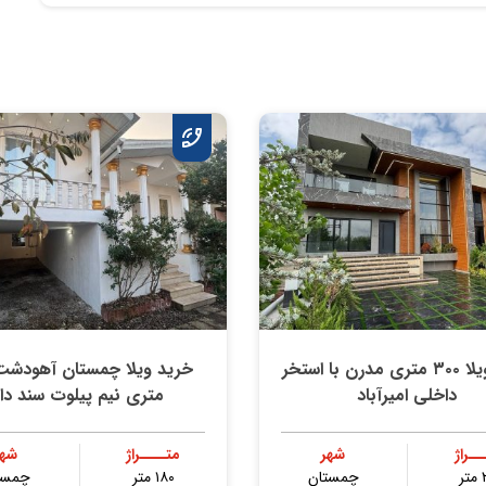
خرید ویلا ۳۰۰ متری مدرن با استخر
داخلی امیرآباد
متری نیم پیلوت سند دار
ــراژ
شهر
متــــراژ
شهر
ر
چمستان
۱۸۰ متر
چمست