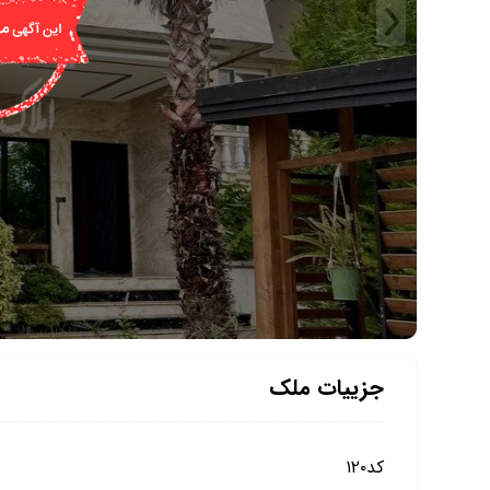
جزییات ملک
کد۱۲۰