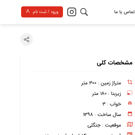
تماس با ما
ورود / ثبت نام
مشخصات کلی
متراژ زمین :
300 متر
زیربنا :
180 متر
خواب :
3
سال ساخت :
1398
موقعیت :
جنگلی