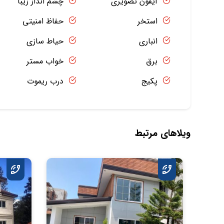
آیفون تصویری
چشم انداز زیبا
استخر
حفاظ امنیتی
انباری
حیاط سازی
برق
خواب مستر
پکیج
درب ریموت
ویلاهای مرتبط