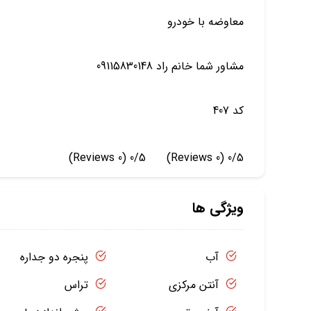
معاوضه با خودرو
مشاور شما خانم راد 09115830148
کد 407
(0 Reviews)
0/5
(0 Reviews)
0/5
ویژگی ها
آب
پنجره دو جداره
آنتن مرکزی
تراس