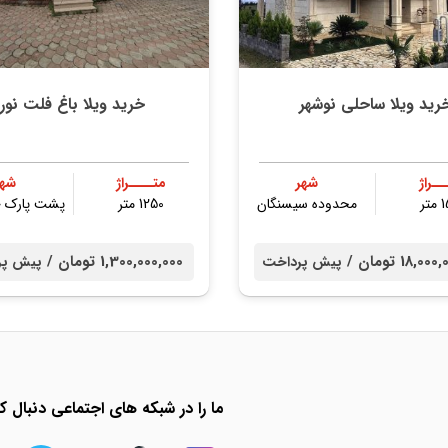
رید ویلا ساحلی نوشهر
خرید ویلا باغ فلت نور
ــراژ
شهر
متــــراژ
شهر
تر
محدوده سیسنگان
1250 متر
پشت پارک ج
18, تومان /
1,300,000,000 تومان /
پیش پرداخت
پیش پر
ما را در شبکه های اجتماعی دنبال کن