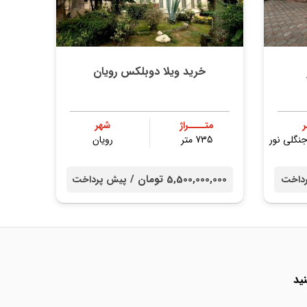
خرید ویلا دوبلکس رویان
متــــراژ
شهر
نگلی نور
735 متر
رویان
5,500,000,000 تومان /
داخت
پیش پرداخت
ید