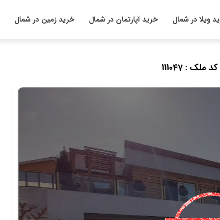
د ویلا در شمال
خرید آپارتمان در شمال
خرید زمین در شمال
کد ملک : 111047