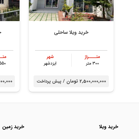
خرید ویلا ساحلی
خ
متــــراژ
شهر
متــ
300 متر
ایزدشهر
1550 م
2,500,000,000 تومان /
000,000,000
پیش پرداخت
خرید ویلا
خرید زمین