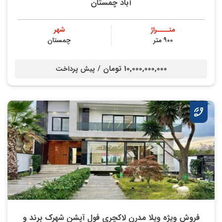
آباد چمستان
متــــراژ
شهر
۹۰۰ متر
چمستان
10,000,000,000 تومان /
پیش پرداخت
فروش ویژه ویلا مدرن لاکچری فول آپشن شهرک برند و