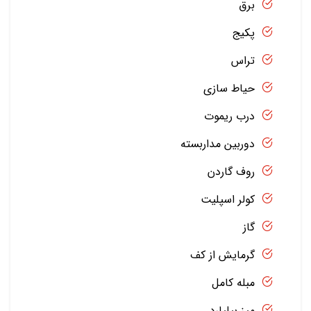
برق
پکیج
تراس
حیاط سازی
درب ریموت
دوربین مداربسته
روف گاردن
کولر اسپلیت
گاز
گرمایش از کف
مبله کامل
میز بیلیارد