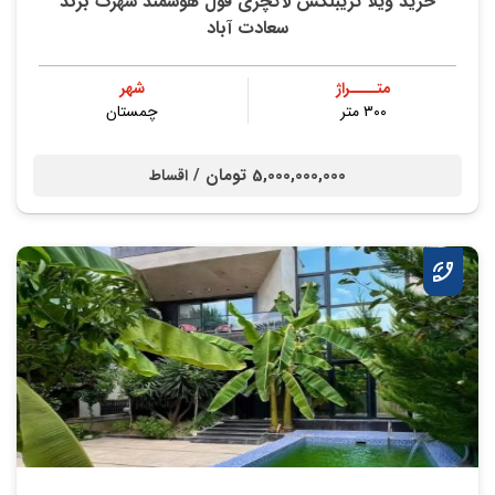
خرید ویلا تریبلکس لاکچری فول هوشمند شهرک برند
سعادت آباد
متــــراژ
شهر
۳۰۰ متر
چمستان
5,000,000,000 تومان /
اقساط