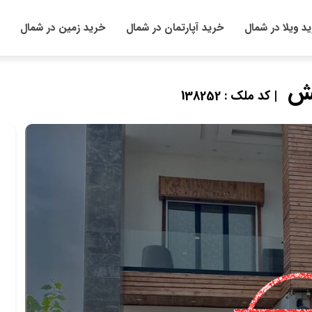
د ویلا در شمال
خرید آپارتمان در شمال
خرید زمین در شمال
یش
| کد ملک : 138252