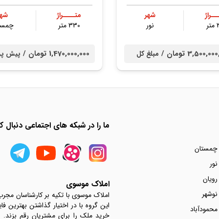
ــراژ
شهر
متــــراژ
شهر
ر
نور
330 متر
چمست
3,500,0 تومان /
1,470,000,000 تومان /
مبلغ کل
پیش پر
ما را در شبکه های اجتماعی دنبال کن
 چمستان
نور
رویان
املاک موسوی
نوشهر
املاک موسوی با تکیه بر کارشناسان مجر
این گروه با در اختیار گذاشتن بهترین فا
محمودآباد
خرید ملک را برای مشتریان رقم بزند.