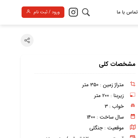
تماس با ما
ورود / ثبت نام
مشخصات کلی
متراژ زمین :
350 متر
زیربنا :
200 متر
خواب :
3
سال ساخت :
1400
موقعیت :
جنگلی