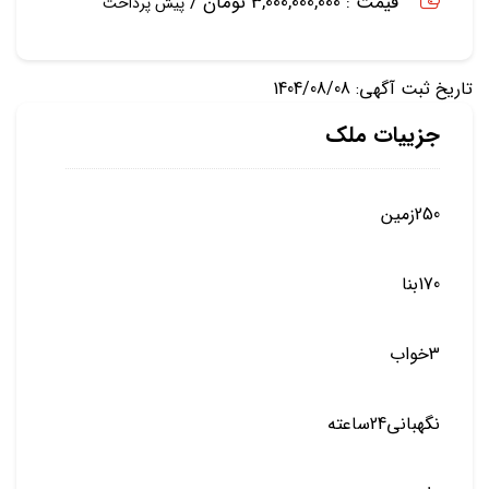
قیمت : 3,000,000,000 تومان /
پیش پرداخت
تاریخ ثبت آگهی: 1404/08/08
جزییات ملک
250زمین
170بنا
3خواب
نگهبانی24ساعته