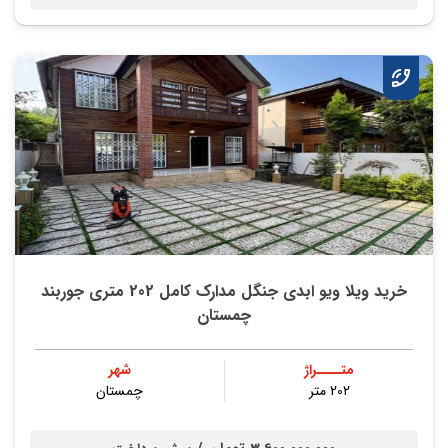
خرید ویلا ویو ابدی جنگل مدارک کامل 202 متری جوربند
چمستان
متــــراژ
شهر
202 متر
چمستان