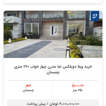
خرید ویلا دوبلکس نما مدرن چهار خواب 260 متری
چمستان
متــــراژ
شهر
250 متر
چمستان
4,000,000,000 تومان /
پیش پرداخت