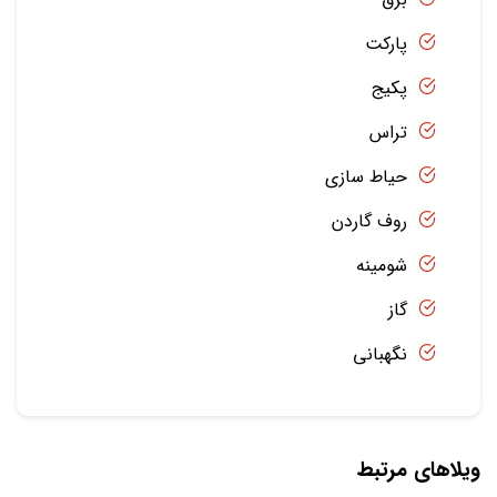
پارکت
پکیج
تراس
حیاط سازی
روف گاردن
شومینه
گاز
نگهبانی
ویلاهای مرتبط