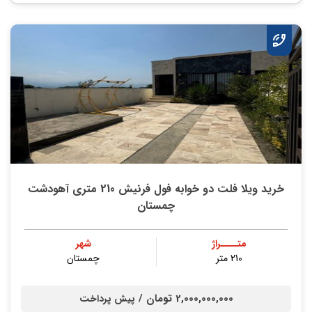
خرید ویلا فلت دو خوابه فول فرنیش 210 متری آهودشت
چمستان
متــــراژ
شهر
210 متر
چمستان
2,000,000,000 تومان /
پیش پرداخت