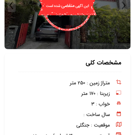
مشخصات کلی
متراژ زمین :
250 متر
زیربنا :
170 متر
خواب :
3
سال ساخت :
موقعیت :
جنگلی