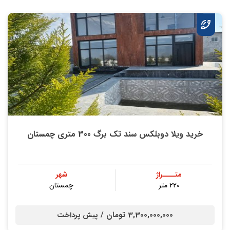
خرید ویلا دوبلکس سند تک برگ 300 متری چمستان
متــــراژ
شهر
220 متر
چمستان
3,300,000,000 تومان /
پیش پرداخت